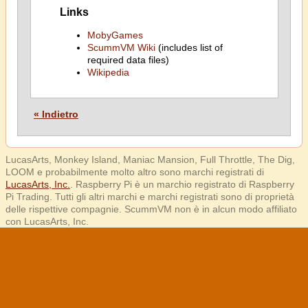
Links
MobyGames
ScummVM Wiki
(includes list of
required data files)
Wikipedia
« Indietro
LucasArts, Monkey Island, Maniac Mansion, Full Throttle, The Dig,
LOOM e probabilmente molto altro sono marchi registrati di
LucasArts, Inc.
. Raspberry Pi è un marchio registrato di Raspberry
Pi Trading. Tutti gli altri marchi e marchi registrati sono di proprietà
delle rispettive compagnie. ScummVM non è in alcun modo affiliato
con LucasArts, Inc.