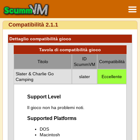
Compatibilità 2.1.1
Dettaglio compatibilità gioco
Tavola di compatibilità gioco
ID
Titolo
Compatibilità
ScummVM
Slater & Charlie Go
slater
Eccellente
Camping
Support Level
Il gioco non ha problemi noti.
Supported Platforms
DOS
Macintosh