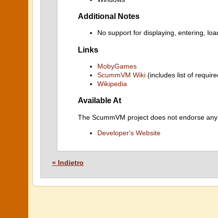
Additional Notes
No support for displaying, entering, lo
Links
MobyGames
ScummVM Wiki
(includes list of require
Wikipedia
Available At
The ScummVM project does not endorse any ind
Developer's Website
« Indietro