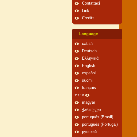
Contattaci
Link
Credits
Language
català
Deutsch
Ελληνικά
English
español
suomi
français
עברית
magyar
ქართული
português (Brasil)
português (Portugal)
русский