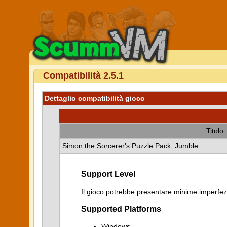
Compatibilità 2.5.1
Dettaglio compatibilità gioco
Titolo
Simon the Sorcerer's Puzzle Pack: Jumble
Support Level
Il gioco potrebbe presentare minime imperfezi
Supported Platforms
Windows