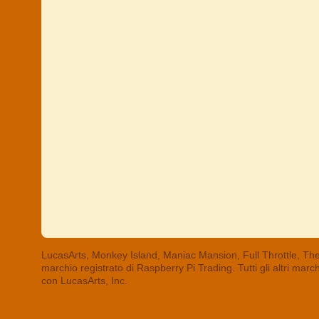
LucasArts, Monkey Island, Maniac Mansion, Full Throttle, The
marchio registrato di Raspberry Pi Trading. Tutti gli altri mar
con LucasArts, Inc.