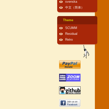
svenska
中文（简体）
Theme
SCUMM
Residual
Retro