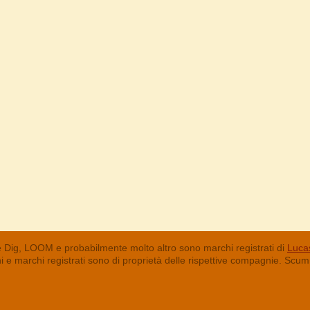
 Dig, LOOM e probabilmente molto altro sono marchi registrati di
Lucas
chi e marchi registrati sono di proprietà delle rispettive compagnie. Sc