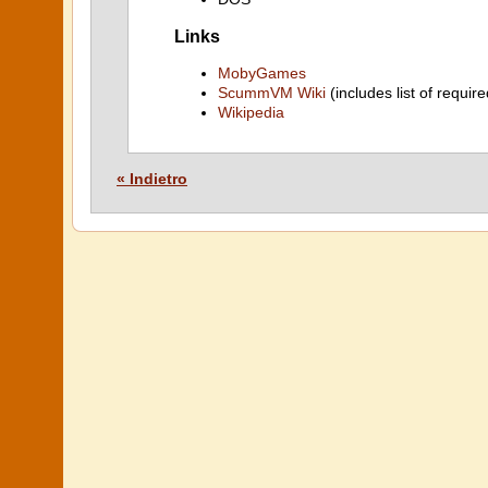
Links
MobyGames
ScummVM Wiki
(includes list of require
Wikipedia
« Indietro