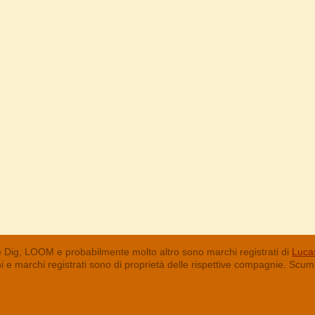
 Dig, LOOM e probabilmente molto altro sono marchi registrati di
Lucas
chi e marchi registrati sono di proprietà delle rispettive compagnie. Sc