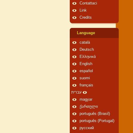
Contattaci
Link
Credits
Language
català
Deutsch
Ελληνικά
English
español
suomi
français
עברית
magyar
ქართული
português (Brasil)
português (Portugal)
русский