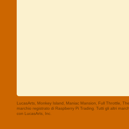
LucasArts, Monkey Island, Maniac Mansion, Full Throttle, The
marchio registrato di Raspberry Pi Trading. Tutti gli altri mar
con LucasArts, Inc.