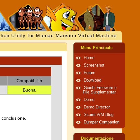
tion Utility for Maniac Mansion Virtual Machine
Menu Principale
Home
Screenshot
Forum
Compatibilità
Download
Giochi Freeware e
Buona
File Supplementari
Demo
Demo Director
ScummVM Blog
a conclusione.
Dumper Companion
Documentazione