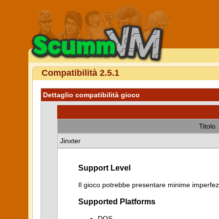
Compatibilità 2.5.1
Dettaglio compatibilità gioco
Titolo
Jinxter
Support Level
Il gioco potrebbe presentare minime imperfezi
Supported Platforms
DOS