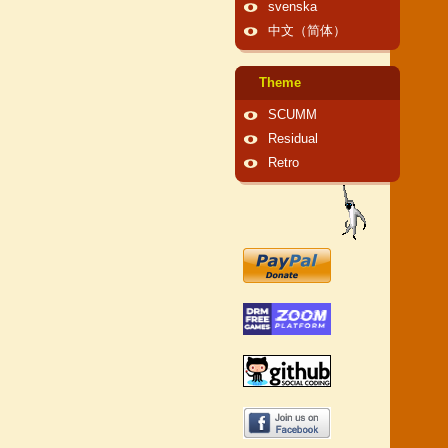
svenska
中文（简体）
Theme
SCUMM
Residual
Retro