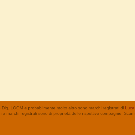
 Dig, LOOM e probabilmente molto altro sono marchi registrati di
Lucas
chi e marchi registrati sono di proprietà delle rispettive compagnie. Sc