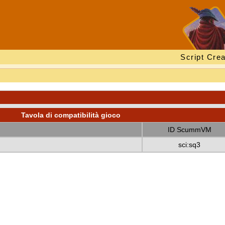
Script Crea
Tavola di compatibilità gioco
ID ScummVM
sci:sq3