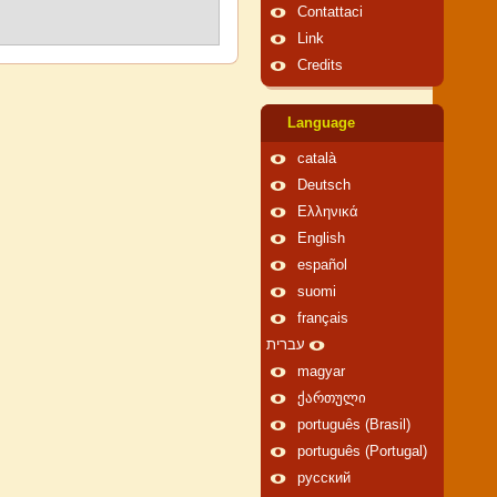
Contattaci
Link
Credits
Language
català
Deutsch
Ελληνικά
English
español
suomi
français
עברית
magyar
ქართული
português (Brasil)
português (Portugal)
русский