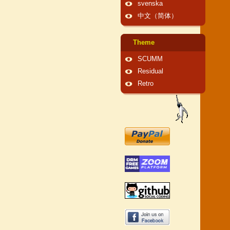
svenska
中文（简体）
Theme
SCUMM
Residual
Retro