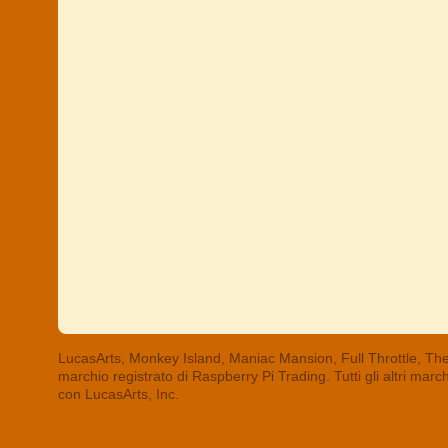
LucasArts, Monkey Island, Maniac Mansion, Full Throttle, The
marchio registrato di Raspberry Pi Trading. Tutti gli altri mar
con LucasArts, Inc.