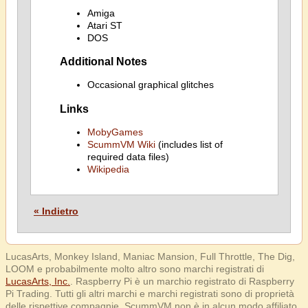
Amiga
Atari ST
DOS
Additional Notes
Occasional graphical glitches
Links
MobyGames
ScummVM Wiki
(includes list of
required data files)
Wikipedia
« Indietro
LucasArts, Monkey Island, Maniac Mansion, Full Throttle, The Dig,
LOOM e probabilmente molto altro sono marchi registrati di
LucasArts, Inc.
. Raspberry Pi è un marchio registrato di Raspberry
Pi Trading. Tutti gli altri marchi e marchi registrati sono di proprietà
delle rispettive compagnie. ScummVM non è in alcun modo affiliato