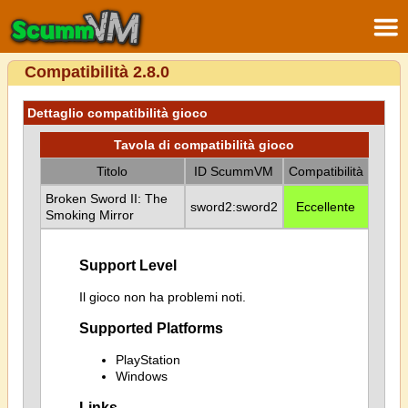
Compatibilità 2.8.0
Dettaglio compatibilità gioco
Tavola di compatibilità gioco
Titolo
ID ScummVM
Compatibilità
Broken Sword II: The
sword2:sword2
Eccellente
Smoking Mirror
Support Level
Il gioco non ha problemi noti.
Supported Platforms
PlayStation
Windows
Links