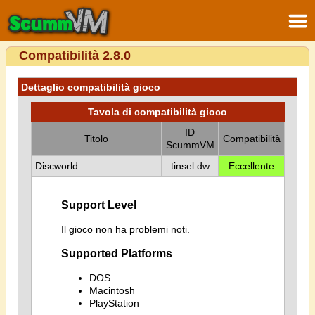
Compatibilità 2.8.0
Dettaglio compatibilità gioco
Tavola di compatibilità gioco
ID
Titolo
Compatibilità
ScummVM
Discworld
tinsel:dw
Eccellente
Support Level
Il gioco non ha problemi noti.
Supported Platforms
DOS
Macintosh
PlayStation