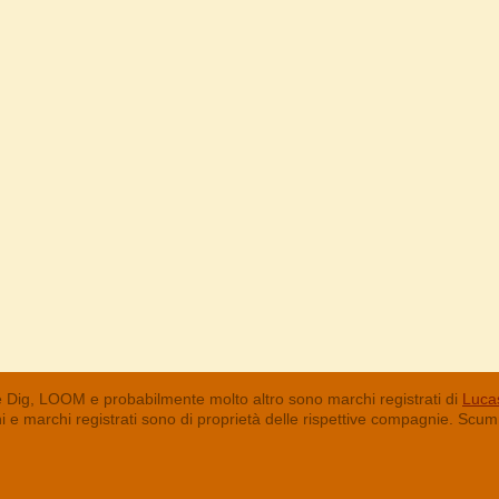
 Dig, LOOM e probabilmente molto altro sono marchi registrati di
Lucas
chi e marchi registrati sono di proprietà delle rispettive compagnie. Sc