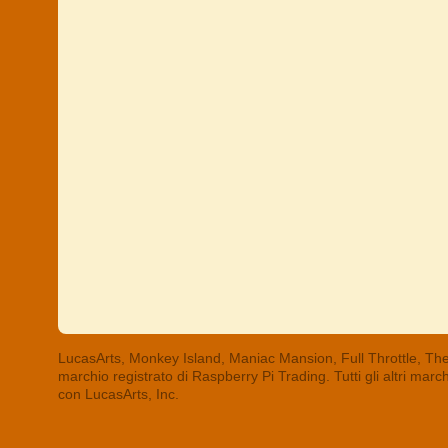
LucasArts, Monkey Island, Maniac Mansion, Full Throttle, The
marchio registrato di Raspberry Pi Trading. Tutti gli altri mar
con LucasArts, Inc.