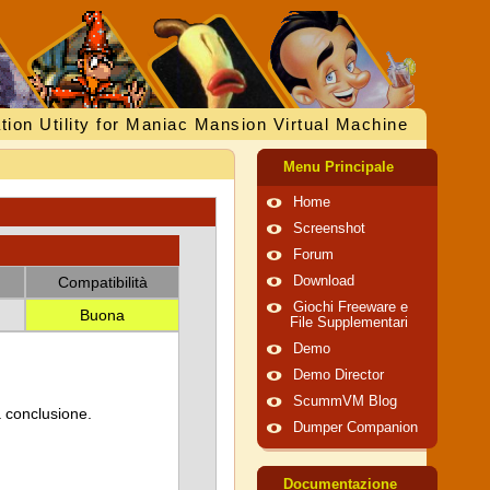
tion Utility for Maniac Mansion Virtual Machine
Menu Principale
Home
Screenshot
Forum
Compatibilità
Download
Giochi Freeware e
Buona
File Supplementari
Demo
Demo Director
ScummVM Blog
a conclusione.
Dumper Companion
Documentazione