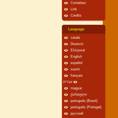
Contattaci
Link
Credits
Language
català
Deutsch
Ελληνικά
English
español
suomi
français
עברית
magyar
ქართული
português (Brasil)
português (Portugal)
русский