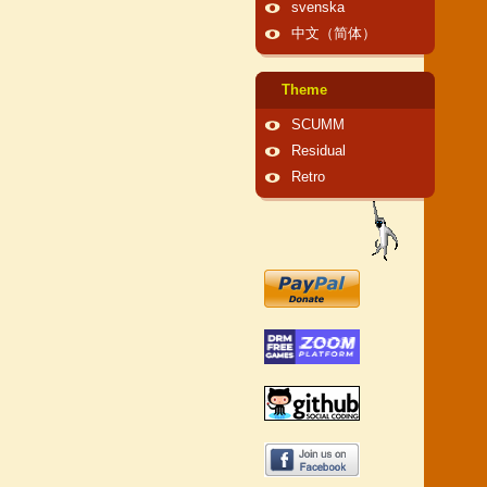
svenska
中文（简体）
Theme
SCUMM
Residual
Retro