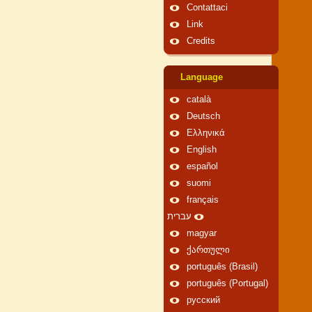
Contattaci
Link
Credits
Language
català
Deutsch
Ελληνικά
English
español
suomi
français
עברית
magyar
ქართული
português (Brasil)
português (Portugal)
русский