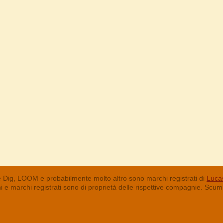
 Dig, LOOM e probabilmente molto altro sono marchi registrati di
Lucas
chi e marchi registrati sono di proprietà delle rispettive compagnie. Sc