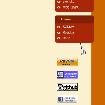
svenska
中文（简体）
Theme
SCUMM
Residual
Retro