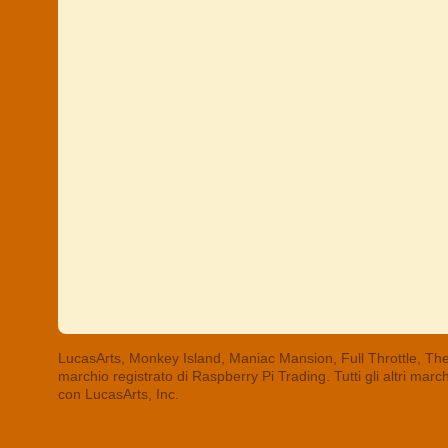
LucasArts, Monkey Island, Maniac Mansion, Full Throttle, The
marchio registrato di Raspberry Pi Trading. Tutti gli altri mar
con LucasArts, Inc.