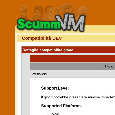
Compatibilità DEV
Dettaglio compatibilità gioco
Titolo
Wetlands
Support Level
Il gioco potrebbe presentare minime imperfezi
Supported Platforms
DOS