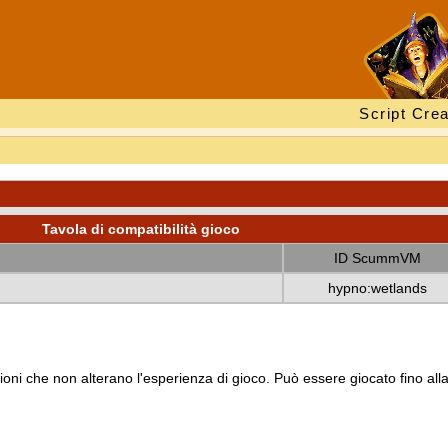
Script Crea
Tavola di compatibilità gioco
ID ScummVM
hypno:wetlands
oni che non alterano l'esperienza di gioco. Può essere giocato fino all