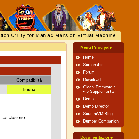
tion Utility for Maniac Mansion Virtual Machine
Menu Principale
Home
Screenshot
Forum
Compatibilità
Download
Giochi Freeware e
Buona
File Supplementari
Demo
Demo Director
ScummVM Blog
a conclusione.
Dumper Companion
Documentazione