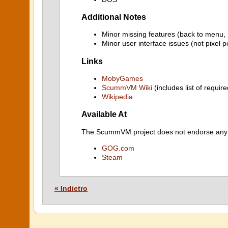
Additional Notes
Minor missing features (back to menu,
Minor user interface issues (not pixel p
Links
MobyGames
ScummVM Wiki
(includes list of require
Wikipedia
Available At
The ScummVM project does not endorse any ind
GOG.com
Steam
« Indietro