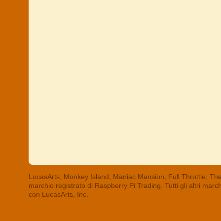
LucasArts, Monkey Island, Maniac Mansion, Full Throttle, The
marchio registrato di Raspberry Pi Trading. Tutti gli altri mar
con LucasArts, Inc.