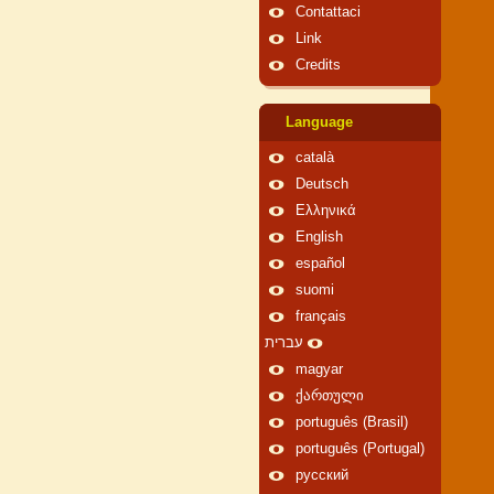
Contattaci
Link
Credits
Language
català
Deutsch
Ελληνικά
English
español
suomi
français
עברית
magyar
ქართული
português (Brasil)
português (Portugal)
русский