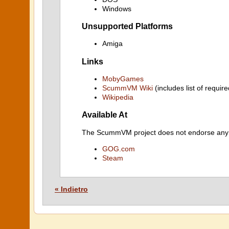
Windows
Unsupported Platforms
Amiga
Links
MobyGames
ScummVM Wiki
(includes list of require
Wikipedia
Available At
The ScummVM project does not endorse any ind
GOG.com
Steam
« Indietro