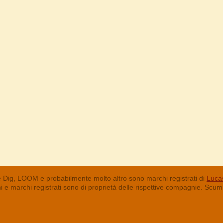
 Dig, LOOM e probabilmente molto altro sono marchi registrati di
Lucas
chi e marchi registrati sono di proprietà delle rispettive compagnie. Sc