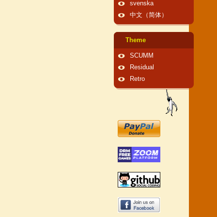
svenska
中文（简体）
Theme
SCUMM
Residual
Retro