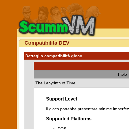
Compatibilità DEV
Dettaglio compatibilità gioco
Titolo
The Labyrinth of Time
Support Level
Il gioco potrebbe presentare minime imperfezi
Supported Platforms
DOS