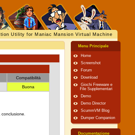
tion Utility for Maniac Mansion Virtual Machine
Menu Principale
Home
Screenshot
Forum
Compatibilità
Download
Giochi Freeware e
Buona
File Supplementari
Demo
Demo Director
ScummVM Blog
a conclusione.
Dumper Companion
Documentazione