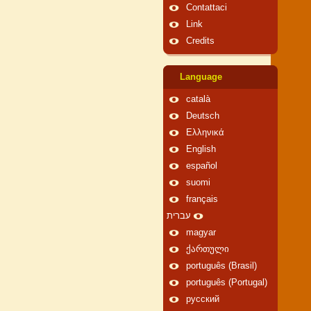
Contattaci
Link
Credits
Language
català
Deutsch
Ελληνικά
English
español
suomi
français
עברית
magyar
ქართული
português (Brasil)
português (Portugal)
русский