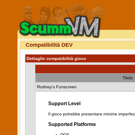
Compatibilità DEV
Dettaglio compatibilità gioco
Titolo
Rodney's Funscreen
Support Level
Il gioco potrebbe presentare minime imperfezi
Supported Platforms
DOS