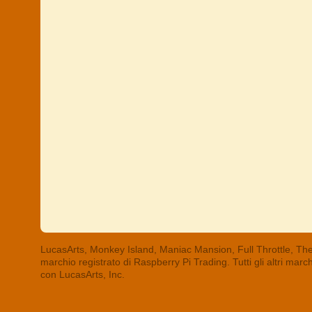
LucasArts, Monkey Island, Maniac Mansion, Full Throttle, The
marchio registrato di Raspberry Pi Trading. Tutti gli altri mar
con LucasArts, Inc.