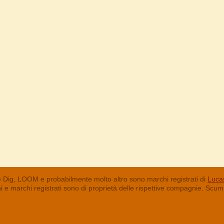
 Dig, LOOM e probabilmente molto altro sono marchi registrati di
Lucas
chi e marchi registrati sono di proprietà delle rispettive compagnie. Sc