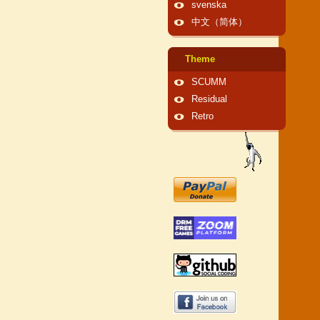
svenska
中文（简体）
Theme
SCUMM
Residual
Retro