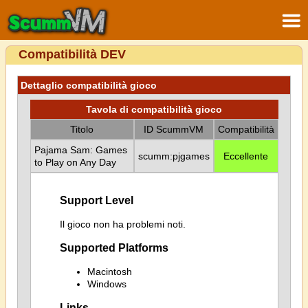
Compatibilità DEV
Dettaglio compatibilità gioco
Tavola di compatibilità gioco
Titolo
ID ScummVM
Compatibilità
Pajama Sam: Games
scumm:pjgames
Eccellente
to Play on Any Day
Support Level
Il gioco non ha problemi noti.
Supported Platforms
Macintosh
Windows
Links