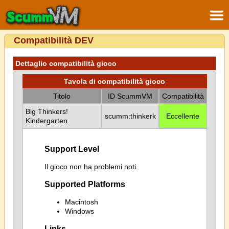
Compatibilità DEV
Dettaglio compatibilità gioco
Tavola di compatibilità gioco
Titolo
ID ScummVM
Compatibilità
Big Thinkers!
scumm:thinkerk
Eccellente
Kindergarten
Support Level
Il gioco non ha problemi noti.
Supported Platforms
Macintosh
Windows
Links