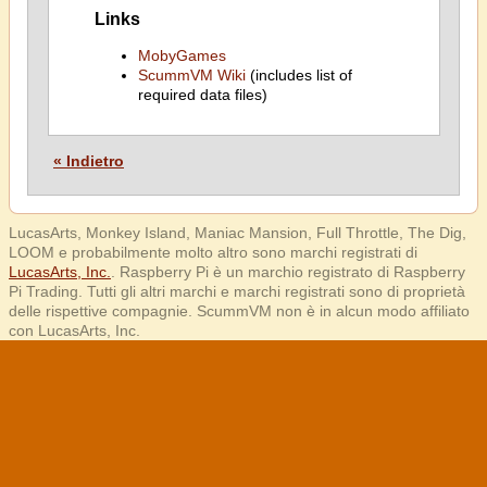
Links
MobyGames
ScummVM Wiki
(includes list of
required data files)
« Indietro
LucasArts, Monkey Island, Maniac Mansion, Full Throttle, The Dig,
LOOM e probabilmente molto altro sono marchi registrati di
LucasArts, Inc.
. Raspberry Pi è un marchio registrato di Raspberry
Pi Trading. Tutti gli altri marchi e marchi registrati sono di proprietà
delle rispettive compagnie. ScummVM non è in alcun modo affiliato
con LucasArts, Inc.