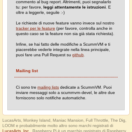
commento al bug report. Altrimenti, puoi segnalarlo
tu: per favore,
leggi attentamente le istruzioni
. E
oltre a leggerle, seguile :-)
Le richieste di nuove feature vanno invece sul nostro
tracker per le feature
(per favore, controlla anche in
questo caso se la feature non sia già stata richiesta).
Infine, se hai fatto delle modifiche a ScummVM e ti
piacerebbe vederle integrate nella linea principale,
puoi fare una Pull Request su
github
.
Mailing list
Ci sono tre
mailing lists
dedicate a ScummVM. Puoi
inviare messaggi solo a scummvm-devel, le altre due
forniscono solo notifiche automatiche.
LucasArts, Monkey Island, Maniac Mansion, Full Throttle, The Dig,
LOOM e probabilmente molto altro sono marchi registrati di
LucasArts, Inc.
. Raspberry Pi è un marchio registrato di Raspberry