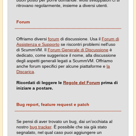
buon posto per porre domande. Molti sviluppatori ci si
ritrovano regolarmente, insieme a diversi utenti.
Forum
Offriamo diversi
forum
di discussione. Usa il
Forum di
Assistenza e Supporto
se riscontri problemi nell'uso
di ScummVM. Il
Forum Generale di Discussione
è
dedicato, come suggerisce il nome, alla discussione
degli aspetti generali legati a ScummVM. Offriamo
anche forum specifici per alcune piattaforme e
la
Discarica
.
Ricordati di leggere le
Regole del Forum
prima di
iniziare a postare.
Bug report, feature request e patch
Se pensi di aver trovato un bug, dai un'occhiata al
nostro
bug tracker
. È possibile che sia già stato
segnalato, nel qual caso puoi aggiungere un