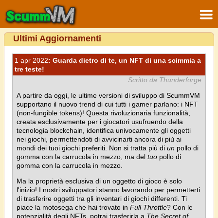
Ultimi Aggiornamenti
1 apr 2022
: Guarda dietro di te, un NFT di una scimmia a
tre teste!
Scritto da Thunderforge
A partire da oggi, le ultime versioni di sviluppo di ScummVM
supportano il nuovo trend di cui tutti i gamer parlano: i NFT
(non-fungible tokens)! Questa rivoluzionaria funzionalità,
creata esclusivamente per i giocatori usufruendo della
tecnologia blockchain, identifica univocamente gli oggetti
nei giochi, permettendoti di avvicinarti ancora di più ai
mondi dei tuoi giochi preferiti. Non si tratta più di
un
pollo di
gomma con la carrucola in mezzo, ma del
tuo
pollo di
gomma con la carrucola in mezzo.
Ma la proprietà esclusiva di un oggetto di gioco è solo
l'inizio! I nostri sviluppatori stanno lavorando per permetterti
di trasferire oggetti tra gli inventari di giochi differenti. Ti
piace la motosega che hai trovato in
Full Throttle
? Con le
potenzialità degli NFTs, potrai trasferirla a
The Secret of