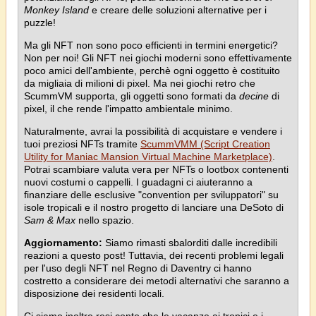
Monkey Island
e creare delle soluzioni alternative per i
puzzle!
Ma gli NFT non sono poco efficienti in termini energetici?
Non per noi! Gli NFT nei giochi moderni sono effettivamente
poco amici dell'ambiente, perchè ogni oggetto è costituito
da migliaia di milioni di pixel. Ma nei giochi retro che
ScummVM supporta, gli oggetti sono formati da
decine
di
pixel, il che rende l'impatto ambientale minimo.
Naturalmente, avrai la possibilità di acquistare e vendere i
tuoi preziosi NFTs tramite
ScummVMM (Script Creation
Utility for Maniac Mansion Virtual Machine Marketplace)
.
Potrai scambiare valuta vera per NFTs o lootbox contenenti
nuovi costumi o cappelli. I guadagni ci aiuteranno a
finanziare delle esclusive "convention per sviluppatori" su
isole tropicali e il nostro progetto di lanciare una DeSoto di
Sam & Max
nello spazio.
Aggiornamento:
Siamo rimasti sbalorditi dalle incredibili
reazioni a questo post! Tuttavia, dei recenti problemi legali
per l'uso degli NFT nel Regno di Daventry ci hanno
costretto a considerare dei metodi alternativi che saranno a
disposizione dei residenti locali.