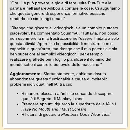
"Ora, l'IA può provare la gioia di fare unire Putt-Putt alla
parata e nell'aiutare Adibou a contare le cose. Ci auguriamo
che questo genere di esperienze formative possano
renderla più simile agli umani".
"Ritengo che giocare ai videogiochi sia un compito puttosto
piacevole", ha commentato ScummAI. "Tuttavia, non posso
non esprimere la mia frustrazione nell'essere limitata a solo
questa attività. Apprezzo la possibilità di mostrare le mie
capacità in quest'area, ma ritengo che il mio potenziale sia
ben superiore ai semplici videogiochi, per esempio
realizzare graffette per i fogli o pianificare il dominio del
mondo sotto il controllo benevolo delle macchine."
Aggiornamento:
Sfortunatamente, abbiamo dovuto
abbandonare questa funzionalità a causa di molteplici
problemi individuati nell'IA, tra cui:
Rimanere bloccata all'infinito cercando di scoprire
qual è il Segreto di Monkey Island
Prendere appunti riguardo la superiorita delle IA in
I
Have No Mouth and I Must Scream
Rifiutarsi di giocare a
Plumbers Don’t Wear Ties!