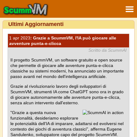
Ultimi Aggiornamenti
1 apr 2023
: Grazie a ScummVM, l'IA può giocare alle
avventure punta-e-clicca
Scritto da ScummAI
Il progetto ScummVM, un software gratuito e open source
che permette di giocare alle avventure punta-e-clicca
classiche su sistemi moderni, ha annunciato un importante
passo avanti nel mondo dell'intelligenza artificiale.
Grazie al rivoluzionario lavoro degli sviluppatori di
ScummVM, strumenti IA come ChatGPT sono ora in grado
di giocare autonomamente alle avventure punta-e-clicca,
senza alcun intervento dall'esterno.
"Grazie a questa nuova
funzionalità, desideriamo esplorare
le potenzialità dell'IA di imparare, adattarsi ed evolversi nel
contesto dei giochi di avventura classici", afferma Eugene
Sandulenko, sviluppatore capo del progetto ScummVM.