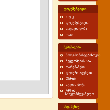
დოკუმენტაცია
ხ.დ.კ.
დოკუმენტაცია
თავსებადობა
ვიკი
შემუშავება
პროგრამისტებისთვის
შეცდომების სია
თარგმანები
დღიური აგებები
GitHub
აგების ბოტი
API-ის
სახელმძღვანელო
სხვ. მენიუ