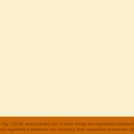
 Dig, LOOM, and probably lots of other things are registered trademar
 and registered trademarks are owned by their respective companies. S