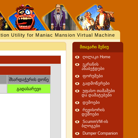
tion Utility for Maniac Mansion Virtual Machine
მთავარი მენიუ
ღილაკი Home
ეკრანის
ანაბეჭდები
ფორუმები
მხარდაჭერის დონე
გადმოწერები
გადასარევი
უფასო თამაშები
და დამატებები
დემოები
რეჟისორის
დემოები
ScummVM-ის
ბლოგები
Dumper Companion