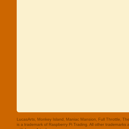
LucasArts, Monkey Island, Maniac Mansion, Full Throttle, The
is a trademark of Raspberry Pi Trading. All other trademarks