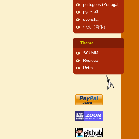
português (Portugal)
русский
svenska
中文（简体）
Theme
SCUMM
Residual
Retro