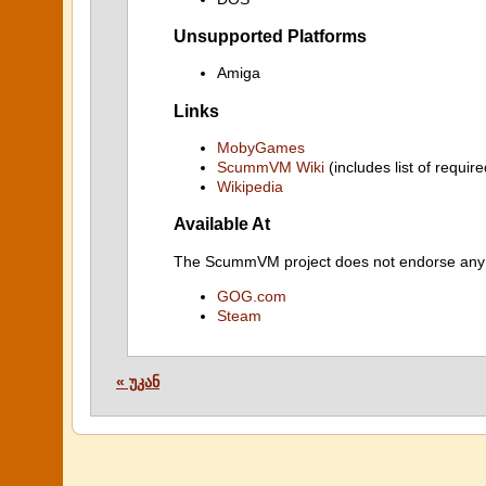
Unsupported Platforms
Amiga
Links
MobyGames
ScummVM Wiki
(includes list of require
Wikipedia
Available At
The ScummVM project does not endorse any ind
GOG.com
Steam
« უკან