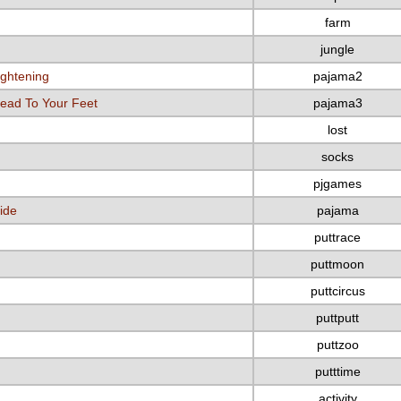
farm
jungle
ightening
pajama2
ead To Your Feet
pajama3
lost
socks
pjgames
ide
pajama
puttrace
puttmoon
puttcircus
puttputt
puttzoo
putttime
activity