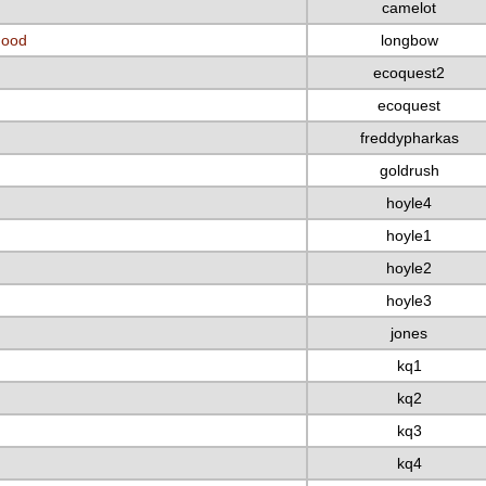
camelot
Hood
longbow
ecoquest2
ecoquest
freddypharkas
goldrush
hoyle4
hoyle1
hoyle2
hoyle3
jones
kq1
kq2
kq3
kq4