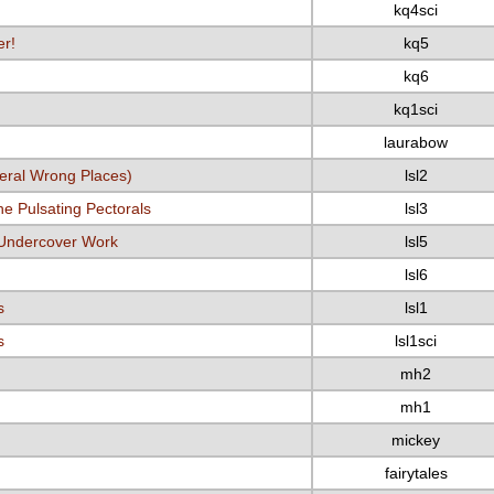
kq4sci
er!
kq5
kq6
kq1sci
laurabow
veral Wrong Places)
lsl2
the Pulsating Pectorals
lsl3
e Undercover Work
lsl5
lsl6
s
lsl1
s
lsl1sci
mh2
mh1
mickey
fairytales