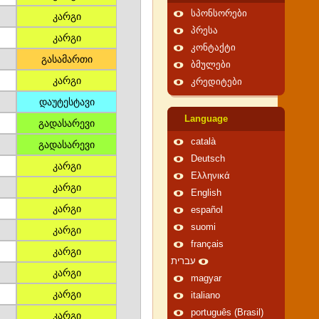
სპონსორები
კარგი
პრესა
კარგი
კონტაქტი
გასამართი
ბმულები
კარგი
კრედიტები
დაუტესტავი
Language
გადასარევი
català
გადასარევი
Deutsch
კარგი
Ελληνικά
კარგი
English
კარგი
español
suomi
კარგი
français
კარგი
עברית
კარგი
magyar
კარგი
italiano
português (Brasil)
კარგი