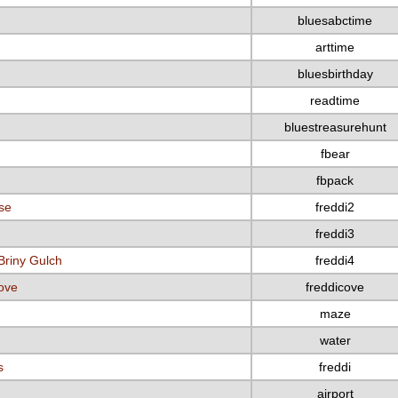
bluesabctime
arttime
bluesbirthday
readtime
bluestreasurehunt
fbear
fbpack
se
freddi2
freddi3
Briny Gulch
freddi4
Cove
freddicove
maze
water
s
freddi
airport