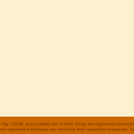
 Dig, LOOM, and probably lots of other things are registered trademar
 and registered trademarks are owned by their respective companies. S