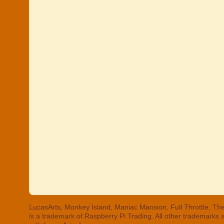
LucasArts, Monkey Island, Maniac Mansion, Full Throttle, The
is a trademark of Raspberry Pi Trading. All other trademarks