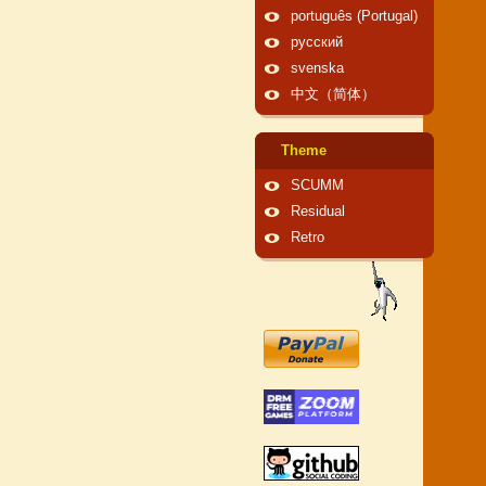
português (Portugal)
русский
svenska
中文（简体）
Theme
SCUMM
Residual
Retro