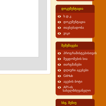
დოკუმენტაცია
ხ.დ.კ.
დოკუმენტაცია
თავსებადობა
ვიკი
შემუშავება
პროგრამისტებისთვის
შეცდომების სია
თარგმანები
დღიური აგებები
GitHub
აგების ბოტი
API-ის
სახელმძღვანელო
სხვ. მენიუ