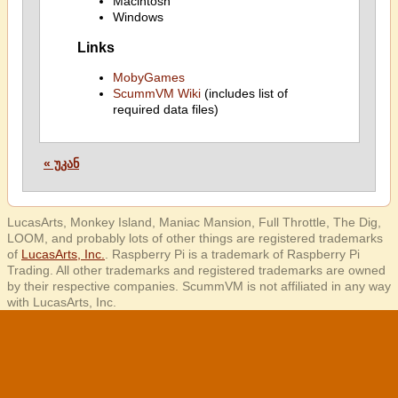
Macintosh
Windows
Links
MobyGames
ScummVM Wiki
(includes list of
required data files)
« უკან
LucasArts, Monkey Island, Maniac Mansion, Full Throttle, The Dig,
LOOM, and probably lots of other things are registered trademarks
of
LucasArts, Inc.
. Raspberry Pi is a trademark of Raspberry Pi
Trading. All other trademarks and registered trademarks are owned
by their respective companies. ScummVM is not affiliated in any way
with LucasArts, Inc.