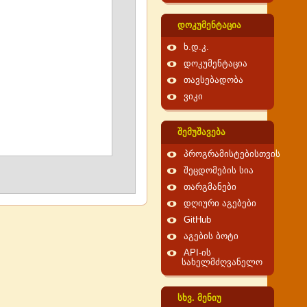
დოკუმენტაცია
ხ.დ.კ.
დოკუმენტაცია
თავსებადობა
ვიკი
შემუშავება
პროგრამისტებისთვის
შეცდომების სია
თარგმანები
დღიური აგებები
GitHub
აგების ბოტი
API-ის
სახელმძღვანელო
სხვ. მენიუ