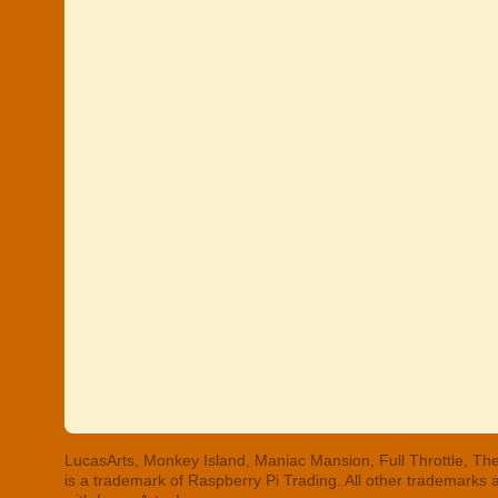
LucasArts, Monkey Island, Maniac Mansion, Full Throttle, The
is a trademark of Raspberry Pi Trading. All other trademarks