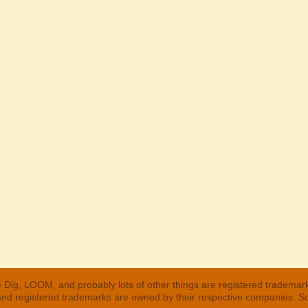
 Dig, LOOM, and probably lots of other things are registered trademar
 and registered trademarks are owned by their respective companies. S