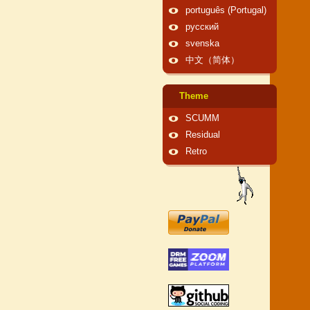
português (Portugal)
русский
svenska
中文（简体）
Theme
SCUMM
Residual
Retro