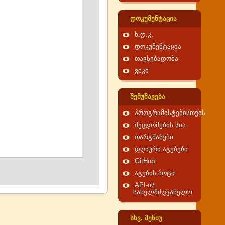
დოკუმენტაცია
ხ.დ.კ.
დოკუმენტაცია
თავსებადობა
ვიკი
შემუშავება
პროგრამისტებისთვის
შეცდომების სია
თარგმანები
დღიური აგებები
GitHub
აგების ბოტი
API-ის
სახელმძღვანელო
სხვ. მენიუ