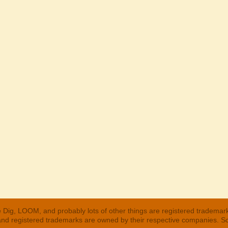
 Dig, LOOM, and probably lots of other things are registered trademar
 and registered trademarks are owned by their respective companies. S