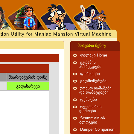
tion Utility for Maniac Mansion Virtual Machine
მთავარი მენიუ
ღილაკი Home
ეკრანის
ანაბეჭდები
ფორუმები
მხარდაჭერის დონე
გადმოწერები
გადასარევი
უფასო თამაშები
და დამატებები
დემოები
რეჟისორის
დემოები
ScummVM-ის
ბლოგები
Dumper Companion