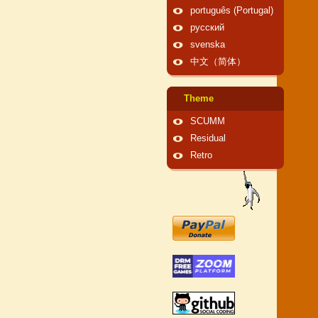
português (Portugal)
русский
svenska
中文（简体）
Theme
SCUMM
Residual
Retro