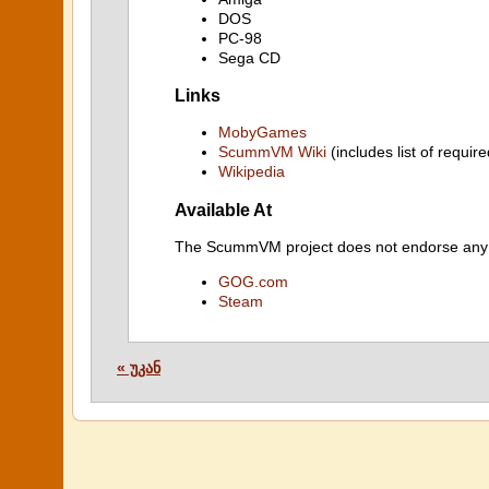
DOS
PC-98
Sega CD
Links
MobyGames
ScummVM Wiki
(includes list of require
Wikipedia
Available At
The ScummVM project does not endorse any ind
GOG.com
Steam
« უკან