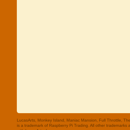
LucasArts, Monkey Island, Maniac Mansion, Full Throttle, The
is a trademark of Raspberry Pi Trading. All other trademarks