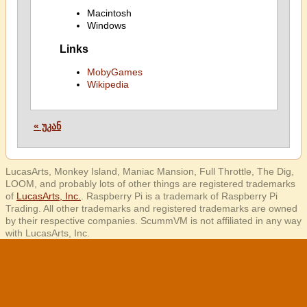
Macintosh
Windows
Links
MobyGames
Wikipedia
« უკან
LucasArts, Monkey Island, Maniac Mansion, Full Throttle, The Dig,
LOOM, and probably lots of other things are registered trademarks
of
LucasArts, Inc.
. Raspberry Pi is a trademark of Raspberry Pi
Trading. All other trademarks and registered trademarks are owned
by their respective companies. ScummVM is not affiliated in any way
with LucasArts, Inc.