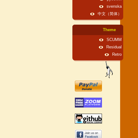
svenska
中文（简体）
Theme
SCUMM
Residual
Retro