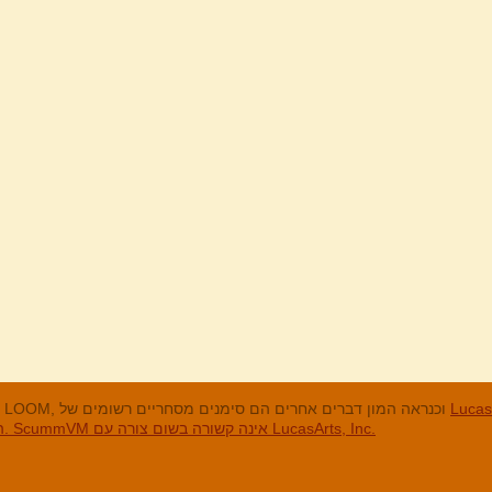
מנים המסחריים
LucasArts, אי הקופים, Maniac Mansion, Throttle Full, The Dig, LOOM, וכנראה המון דברים אחרים הם סימנים מסחריים רשומים של
האחרים והסימנים המסחריים הרשומים הם בבעלות החברות שלהם. ScummVM אינה קשורה בשום צורה עם LucasArts, Inc.