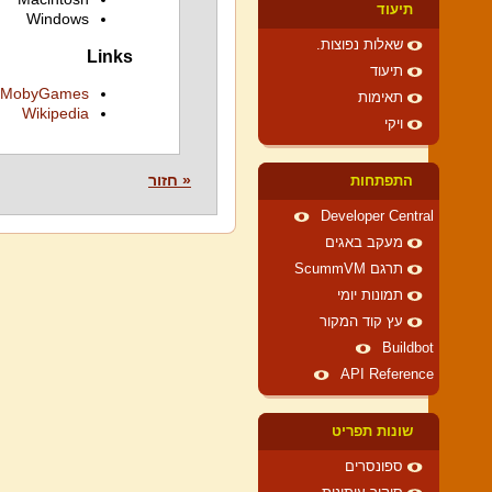
תיעוד
Windows
שאלות נפוצות.
Links
תיעוד
MobyGames
תאימות
Wikipedia
ויקי
« חזור
התפתחות
Developer Central
מעקב באגים
תרגם ScummVM
תמונות יומי
עץ קוד המקור
Buildbot
API Reference
שונות תפריט
ספונסרים