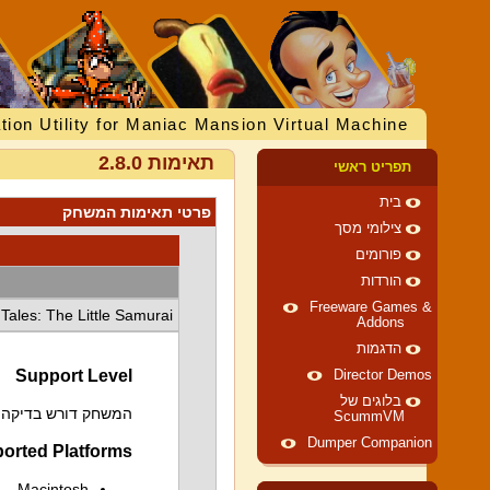
tion Utility for Maniac Mansion Virtual Machine
תאימות 2.8.0
תפריט ראשי
בית
פרטי תאימות המשחק
צילומי מסך
פורומים
הורדות
Freeware Games &
Tales: The Little Samurai
Addons
הדגמות
Support Level
Director Demos
בלוגים של
המשחק דורש בדיקה וי
ScummVM
Dumper Companion
orted Platforms
Macintosh