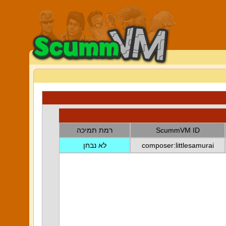
ScummVM ID
רמת תמיכה
composer:littlesamurai
לא נבחן