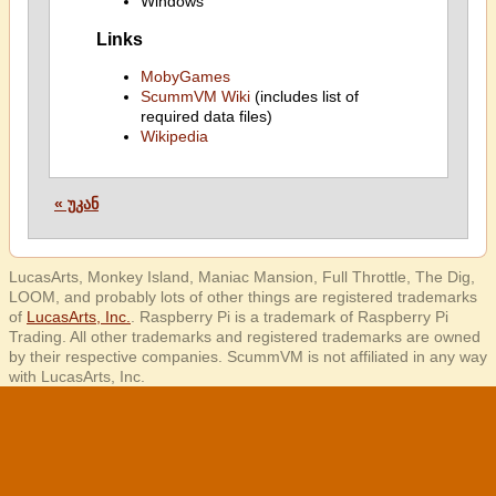
Windows
Links
MobyGames
ScummVM Wiki
(includes list of
required data files)
Wikipedia
« უკან
LucasArts, Monkey Island, Maniac Mansion, Full Throttle, The Dig,
LOOM, and probably lots of other things are registered trademarks
of
LucasArts, Inc.
. Raspberry Pi is a trademark of Raspberry Pi
Trading. All other trademarks and registered trademarks are owned
by their respective companies. ScummVM is not affiliated in any way
with LucasArts, Inc.