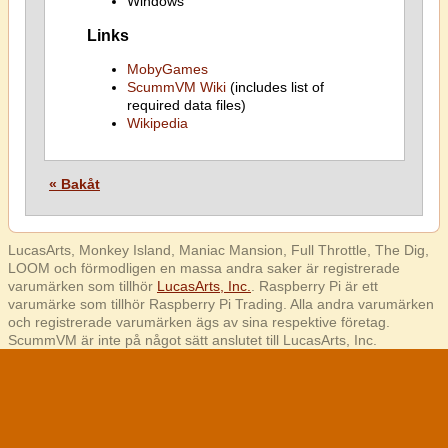
Windows
Links
MobyGames
ScummVM Wiki
(includes list of
required data files)
Wikipedia
« Bakåt
LucasArts, Monkey Island, Maniac Mansion, Full Throttle, The Dig,
LOOM och förmodligen en massa andra saker är registrerade
varumärken som tillhör
LucasArts, Inc.
. Raspberry Pi är ett
varumärke som tillhör Raspberry Pi Trading. Alla andra varumärken
och registrerade varumärken ägs av sina respektive företag.
ScummVM är inte på något sätt anslutet till LucasArts, Inc.