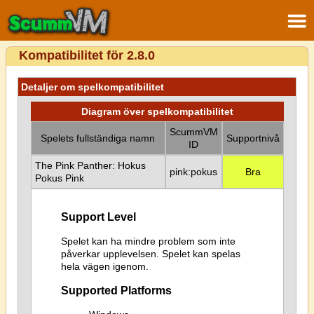
Kompatibilitet för 2.8.0
Detaljer om spelkompatibilitet
Diagram över spelkompatibilitet
ScummVM
Spelets fullständiga namn
Supportnivå
ID
The Pink Panther: Hokus
pink:pokus
Bra
Pokus Pink
Support Level
Spelet kan ha mindre problem som inte
påverkar upplevelsen. Spelet kan spelas
hela vägen igenom.
Supported Platforms