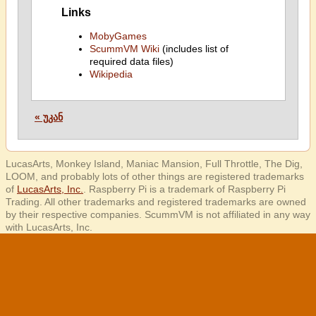
Links
MobyGames
ScummVM Wiki
(includes list of
required data files)
Wikipedia
« უკან
LucasArts, Monkey Island, Maniac Mansion, Full Throttle, The Dig,
LOOM, and probably lots of other things are registered trademarks
of
LucasArts, Inc.
. Raspberry Pi is a trademark of Raspberry Pi
Trading. All other trademarks and registered trademarks are owned
by their respective companies. ScummVM is not affiliated in any way
with LucasArts, Inc.