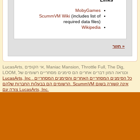
MobyGames
ScummVM Wiki
(includes list of
required data files)
Wikipedia
« חזור
LucasArts, אי הקופים, Maniac Mansion, Throttle Full, The Dig,
LOOM, וכנראה המון דברים אחרים הם סימנים מסחריים רשומים של
LucasArts, Inc . כל הסימנים המסחריים האחרים והסימנים המסחריים
הרשומים הם בבעלות החברות שלהם. ScummVM אינה קשורה בשום
צורה עם LucasArts, Inc.