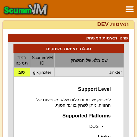
תאימות DEV
פרטי תאימות המשחק
טבלת תאימות משחקים
ScummVM
רמת
שם מלא של המשחק
ID
תמיכה
Jinxter
glk:jinxter
טוב
Support Level
למשחק יש בעיות קלות שלא משפיעות של
החוויה. ניתן לשחק בו עד הסוף.
Supported Platforms
DOS
Links