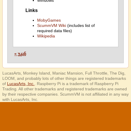
Windows
Links
MobyGames
ScummVM Wiki
(includes list of
required data files)
Wikipedia
« უკან
LucasArts, Monkey Island, Maniac Mansion, Full Throttle, The Dig,
LOOM, and probably lots of other things are registered trademarks
of
LucasArts, Inc.
. Raspberry Pi is a trademark of Raspberry Pi
Trading. All other trademarks and registered trademarks are owned
by their respective companies. ScummVM is not affiliated in any way
with LucasArts, Inc.