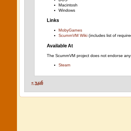
Macintosh
Windows
Links
MobyGames
ScummVM Wiki
(includes list of require
Available At
The ScummVM project does not endorse any ind
Steam
« უკან