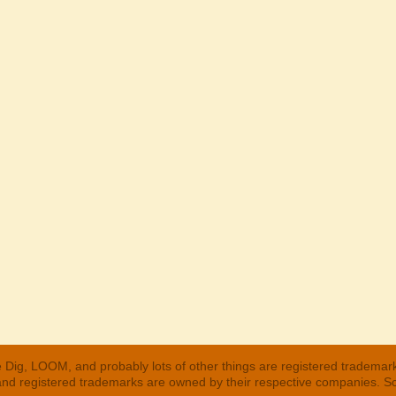
 Dig, LOOM, and probably lots of other things are registered trademar
 and registered trademarks are owned by their respective companies. S