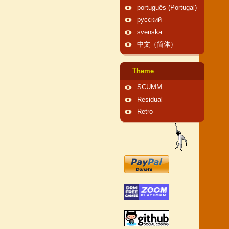
português (Portugal)
русский
svenska
中文（简体）
Theme
SCUMM
Residual
Retro