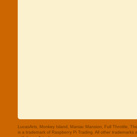
LucasArts, Monkey Island, Maniac Mansion, Full Throttle, The
is a trademark of Raspberry Pi Trading. All other trademarks