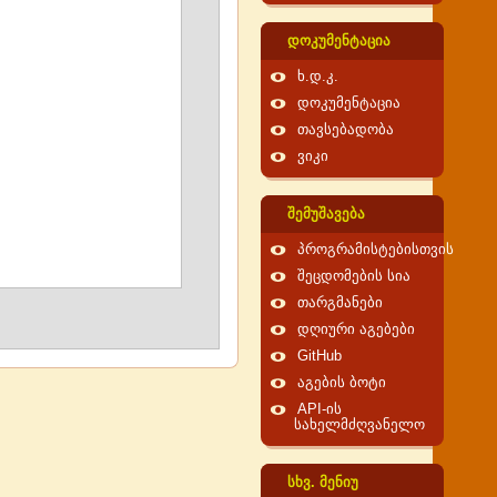
დოკუმენტაცია
ხ.დ.კ.
დოკუმენტაცია
თავსებადობა
ვიკი
შემუშავება
პროგრამისტებისთვის
შეცდომების სია
თარგმანები
დღიური აგებები
GitHub
აგების ბოტი
API-ის
სახელმძღვანელო
სხვ. მენიუ