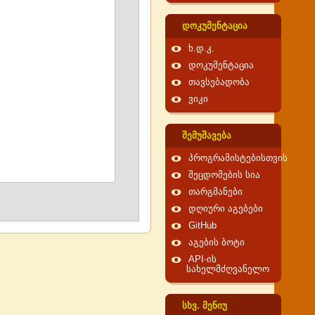
დოკუმენტაცია
ხ.დ.კ.
დოკუმენტაცია
თავსებადობა
ვიკი
შემუშავება
პროგრამისტებისთვის
შეცდომების სია
თარგმანები
დღიური აგებები
GitHub
აგების ბოტი
API-ის
სახელმძღვანელო
სხვ. მენიუ