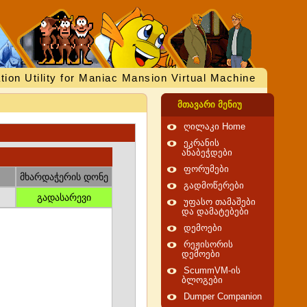
tion Utility for Maniac Mansion Virtual Machine
მთავარი მენიუ
ღილაკი Home
ეკრანის
ანაბეჭდები
ფორუმები
მხარდაჭერის დონე
გადმოწერები
გადასარევი
უფასო თამაშები
და დამატებები
დემოები
რეჟისორის
დემოები
ScummVM-ის
ბლოგები
Dumper Companion