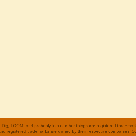
 Dig, LOOM, and probably lots of other things are registered trademar
 and registered trademarks are owned by their respective companies. S