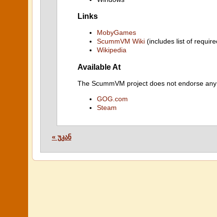
Links
MobyGames
ScummVM Wiki
(includes list of require
Wikipedia
Available At
The ScummVM project does not endorse any ind
GOG.com
Steam
« უკან