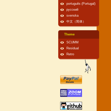
português (Portugal)
русский
svenska
中文（简体）
Theme
SCUMM
Residual
Retro