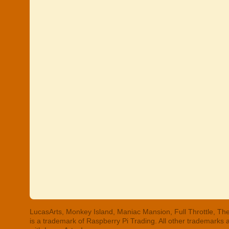
LucasArts, Monkey Island, Maniac Mansion, Full Throttle, The
is a trademark of Raspberry Pi Trading. All other trademarks