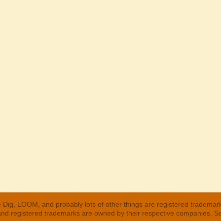
 Dig, LOOM, and probably lots of other things are registered trademar
 and registered trademarks are owned by their respective companies. S