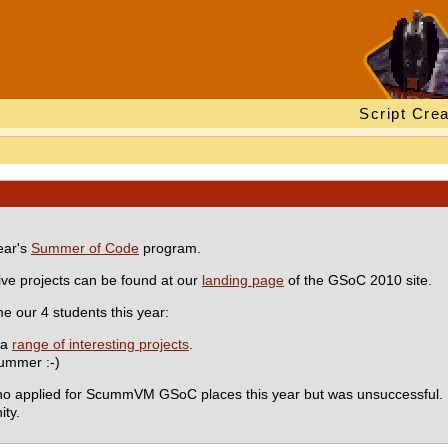
Script Crea
ear's
Summer of Code
program.
ve projects can be found at our
landing page
of the GSoC 2010 site.
our 4 students this year:
 a
range of interesting projects
.
summer :-)
 who applied for ScummVM GSoC places this year but was unsuccessful.
ty.