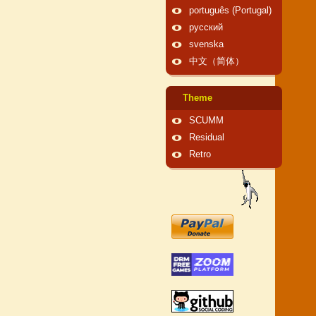
português (Portugal)
русский
svenska
中文（简体）
Theme
SCUMM
Residual
Retro