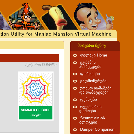
tion Utility for Maniac Mansion Virtual Machine
მთავარი მენიუ
ღილაკი Home
ეკრანის
ავტორი DJWillis
ანაბეჭდები
ფორუმები
გადმოწერები
უფასო თამაშები
და დამატებები
დემოები
რეჟისორის
დემოები
ScummVM-ის
ბლოგები
Dumper Companion