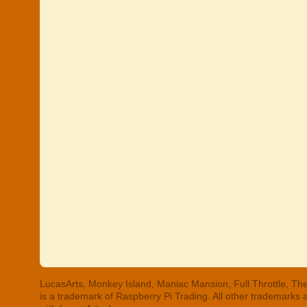
LucasArts, Monkey Island, Maniac Mansion, Full Throttle, The
is a trademark of Raspberry Pi Trading. All other trademarks