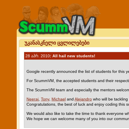
უკანასკნელი ცვლილებები
28 აპრ. 2010
: All hail new students!
Google recently announced the list of students for this y
For ScummVM, the accepted students and their respecti
The ScummVM team and especially the mentors welcome 
Neeraj
,
Tony
,
Michael
and
Alejandro
who will be tackling
Congratulations, the best of luck and enjoy coding this 
We would also like to take the time to thank everyone
We hope we can welcome many of you into our communi