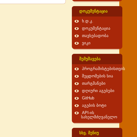
დოკუმენტაცია
ხ.დ.კ.
დოკუმენტაცია
თავსებადობა
ვიკი
შემუშავება
პროგრამისტებისთვის
შეცდომების სია
თარგმანები
დღიური აგებები
GitHub
აგების ბოტი
API-ის
სახელმძღვანელო
სხვ. მენიუ