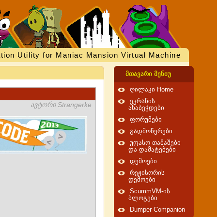
tion Utility for Maniac Mansion Virtual Machine
მთავარი მენიუ
ღილაკი Home
ეკრანის
ავტორი Strangerke
ანაბეჭდები
ფორუმები
გადმოწერები
უფასო თამაშები
და დამატებები
დემოები
რეჟისორის
დემოები
ScummVM-ის
ბლოგები
Dumper Companion