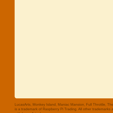
LucasArts, Monkey Island, Maniac Mansion, Full Throttle, The
is a trademark of Raspberry Pi Trading. All other trademarks