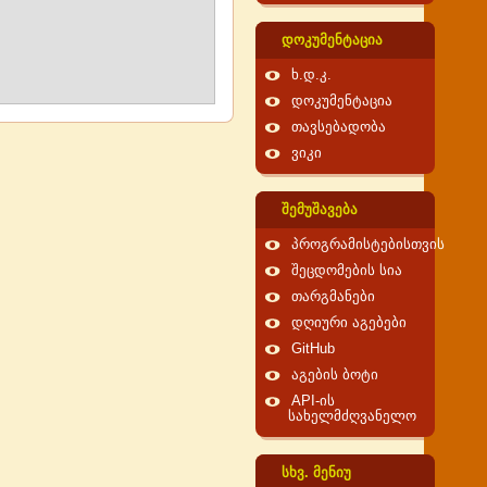
დოკუმენტაცია
ხ.დ.კ.
დოკუმენტაცია
თავსებადობა
ვიკი
შემუშავება
პროგრამისტებისთვის
შეცდომების სია
თარგმანები
დღიური აგებები
GitHub
აგების ბოტი
API-ის
სახელმძღვანელო
სხვ. მენიუ