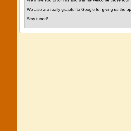
We'd like you to join us and warmly welcome those four 
We also are really grateful to Google for giving us the o
Stay tuned!