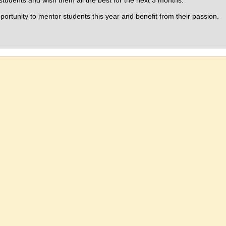
students and wish them all the best for the next 3 months.
pportunity to mentor students this year and benefit from their passion.