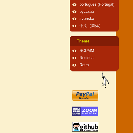
português (Portugal)
русский
svenska
中文（简体）
Theme
SCUMM
Residual
Retro