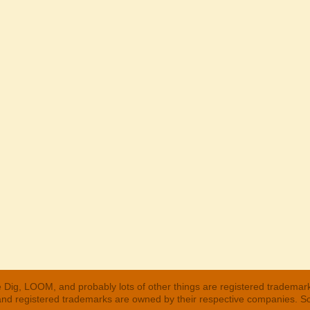
 Dig, LOOM, and probably lots of other things are registered trademar
 and registered trademarks are owned by their respective companies. S