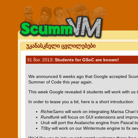
უკანასკნელი ცვლილებები
31 მაი. 2013
: Students for GSoC are known!
We announced 6 weeks ago that Google accepted Scu
Summer of Code this year again.
This week Google revealed 4 students will work with us
In order to tease you a bit, here is a short introduction:
RichieSams
will work on integrating Marisa Chan
Rundfunk
will focus on GUI extensions and improv
Uruk
will port the Avalanche engine from Pascal to
T0by
will work on our Wintermute engine to fix s