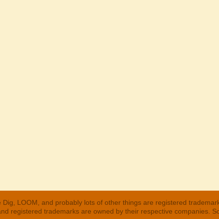
 Dig, LOOM, and probably lots of other things are registered trademar
 and registered trademarks are owned by their respective companies. S