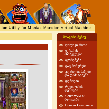
tion Utility for Maniac Mansion Virtual Machine
მთავარი მენიუ
ღილაკი Home
ეკრანის
ანაბეჭდები
ფორუმები
გადმოწერები
უფასო თამაშები
და დამატებები
დემოები
რეჟისორის
დემოები
ScummVM-ის
ბლოგები
Dumper Companion