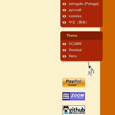
português (Portugal)
русский
svenska
中文（简体）
Theme
SCUMM
Residual
Retro