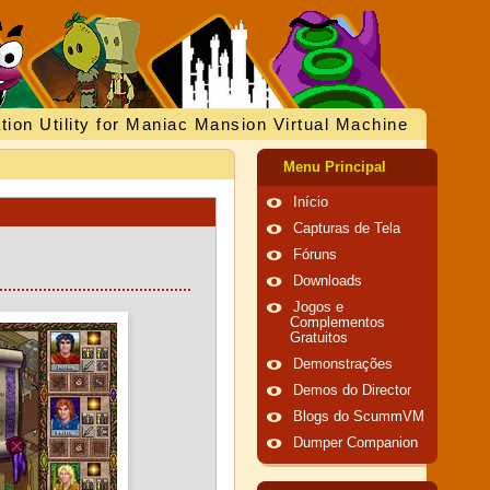
tion Utility for Maniac Mansion Virtual Machine
Menu Principal
Início
Capturas de Tela
Fóruns
Downloads
Jogos e
Complementos
Gratuitos
Demonstrações
Demos do Director
Blogs do ScummVM
Dumper Companion