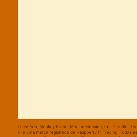
LucasArts, Monkey Island, Maniac Mansion, Full Throttle, T
Pi é uma marca registrada de Raspberry Pi Trading. Todas a