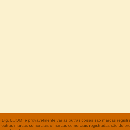
he Dig, LOOM, e provavelmente várias outras coisas são marcas regist
s outras marcas comerciais e marcas comerciais registradas são de pr