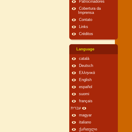
Patrocinadores
Cobertura da
Imprensa
Contato
Links
Créditos
Language
català
Deutsch
Ελληνικά
English
español
suomi
français
עברית
magyar
italiano
ქართული