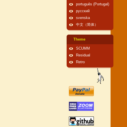
português (Portugal)
русский
svenska
中文（简体）
Theme
SCUMM
Residual
Retro