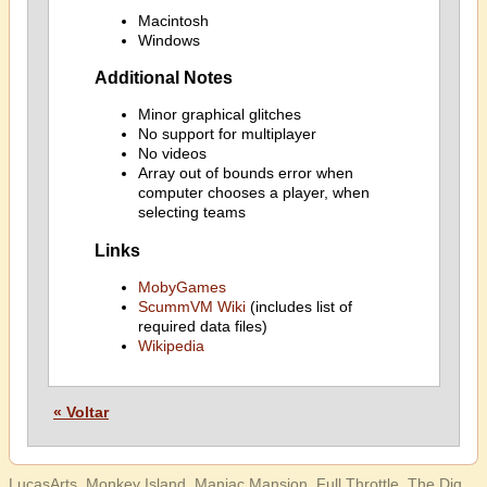
Macintosh
Windows
Additional Notes
Minor graphical glitches
No support for multiplayer
No videos
Array out of bounds error when
computer chooses a player, when
selecting teams
Links
MobyGames
ScummVM Wiki
(includes list of
required data files)
Wikipedia
« Voltar
LucasArts, Monkey Island, Maniac Mansion, Full Throttle, The Dig,