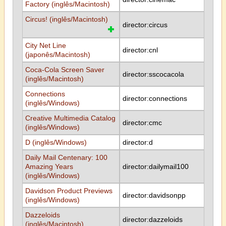
Factory (inglês/Macintosh)
Circus! (inglês/Macintosh)
director:circus
City Net Line
director:cnl
(japonês/Macintosh)
Coca-Cola Screen Saver
director:sscocacola
(inglês/Macintosh)
Connections
director:connections
(inglês/Windows)
Creative Multimedia Catalog
director:cmc
(inglês/Windows)
D (inglês/Windows)
director:d
Daily Mail Centenary: 100
Amazing Years
director:dailymail100
(inglês/Windows)
Davidson Product Previews
director:davidsonpp
(inglês/Windows)
Dazzeloids
director:dazzeloids
(inglês/Macintosh)