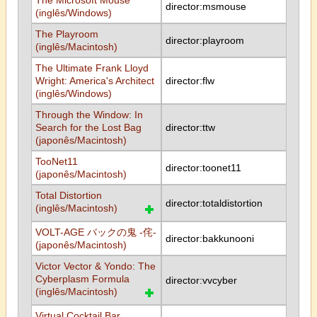
The Microsoft Mouse
director:msmouse
(inglês/Windows)
The Playroom
director:playroom
(inglês/Macintosh)
The Ultimate Frank Lloyd
Wright: America's Architect
director:flw
(inglês/Windows)
Through the Window: In
Search for the Lost Bag
director:ttw
(japonês/Macintosh)
TooNet11
director:toonet11
(japonês/Macintosh)
Total Distortion
director:totaldistortion
(inglês/Macintosh)
VOLT-AGE バックの鬼 -侘-
director:bakkunooni
(japonês/Macintosh)
Victor Vector & Yondo: The
Cyberplasm Formula
director:vvcyber
(inglês/Macintosh)
Virtual Cocktail Bar