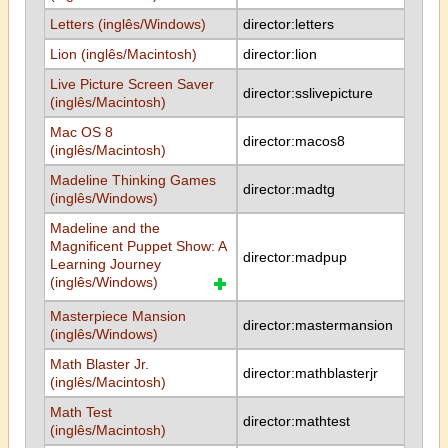
Letters (inglês/Windows)
director:letters
Lion (inglês/Macintosh)
director:lion
Live Picture Screen Saver
director:sslivepicture
(inglês/Macintosh)
Mac OS 8
director:macos8
(inglês/Macintosh)
Madeline Thinking Games
director:madtg
(inglês/Windows)
Madeline and the
Magnificent Puppet Show: A
director:madpup
Learning Journey
(inglês/Windows)
Masterpiece Mansion
director:mastermansion
(inglês/Windows)
Math Blaster Jr.
director:mathblasterjr
(inglês/Macintosh)
Math Test
director:mathtest
(inglês/Macintosh)