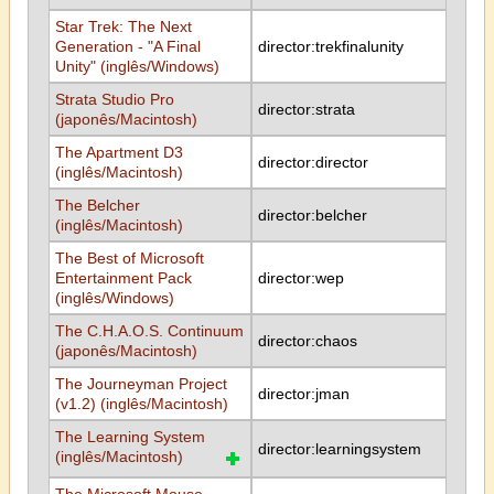
Star Trek: The Next
Generation - "A Final
director:trekfinalunity
Unity" (inglês/Windows)
Strata Studio Pro
director:strata
(japonês/Macintosh)
The Apartment D3
director:director
(inglês/Macintosh)
The Belcher
director:belcher
(inglês/Macintosh)
The Best of Microsoft
Entertainment Pack
director:wep
(inglês/Windows)
The C.H.A.O.S. Continuum
director:chaos
(japonês/Macintosh)
The Journeyman Project
director:jman
(v1.2) (inglês/Macintosh)
The Learning System
director:learningsystem
(inglês/Macintosh)