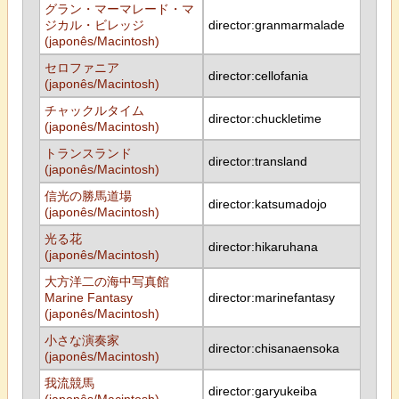
グラン・マーマレード・マ
ジカル・ビレッジ
director:granmarmalade
(japonês/Macintosh)
セロファニア
director:cellofania
(japonês/Macintosh)
チャックルタイム
director:chuckletime
(japonês/Macintosh)
トランスランド
director:transland
(japonês/Macintosh)
信光の勝馬道場
director:katsumadojo
(japonês/Macintosh)
光る花
director:hikaruhana
(japonês/Macintosh)
大方洋二の海中写真館
Marine Fantasy
director:marinefantasy
(japonês/Macintosh)
小さな演奏家
director:chisanaensoka
(japonês/Macintosh)
我流競馬
director:garyukeiba