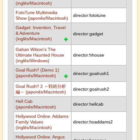
(inglês/Macintosh)
FotoTune Multimedia
director:fototune
Show (japonês/Macintosh)
Gadget: Invention, Travel
& Adventure
director:gadget
(inglês/Macintosh)
Gahan Wilson's The
Ultimate Haunted House
director:hhouse
(inglês/Windows)
Goal Rush!! (Demo 1)
director:goalrush1
(japonês/Macintosh)
Goal Rush!! 2 ～戦術分析
director:goalrush2
編～ (japonês/Macintosh)
Hell Cab
director:hellcab
(japonês/Macintosh)
Hollywood Online: Addams
Family Values
director:hoaddams2
(inglês/Macintosh)
Hollywood Online: Angus