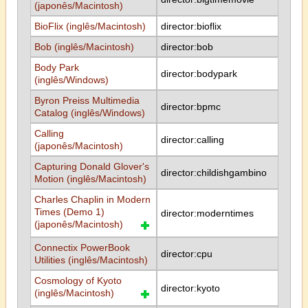
(japonês/Macintosh)
BioFlix (inglês/Macintosh)
director:bioflix
Bob (inglês/Macintosh)
director:bob
Body Park
director:bodypark
(inglês/Windows)
Byron Preiss Multimedia
director:bpmc
Catalog (inglês/Windows)
Calling
director:calling
(japonês/Macintosh)
Capturing Donald Glover's
director:childishgambino
Motion (inglês/Macintosh)
Charles Chaplin in Modern
Times (Demo 1)
director:moderntimes
(japonês/Macintosh)
Connectix PowerBook
director:cpu
Utilities (inglês/Macintosh)
Cosmology of Kyoto
director:kyoto
(inglês/Macintosh)