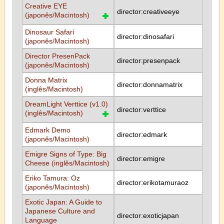
Creative EYE
director:creativeeye
(japonês/Macintosh)
Dinosaur Safari
director:dinosafari
(japonês/Macintosh)
Director PresenPack
director:presenpack
(japonês/Macintosh)
Donna Matrix
director:donnamatrix
(inglês/Macintosh)
DreamLight Verttice (v1.0)
director:verttice
(inglês/Macintosh)
Edmark Demo
director:edmark
(japonês/Macintosh)
Emigre Signs of Type: Big
director:emigre
Cheese (inglês/Macintosh)
Eriko Tamura: Oz
director:erikotamuraoz
(japonês/Macintosh)
Exotic Japan: A Guide to
Japanese Culture and
director:exoticjapan
Language