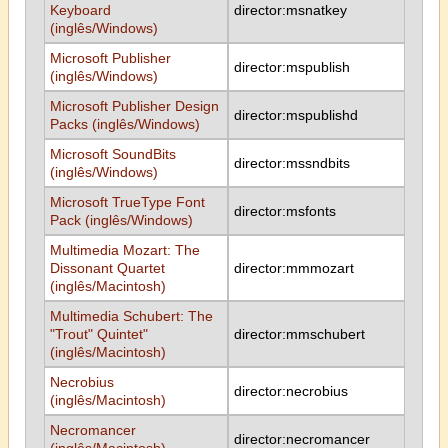
Keyboard
director:msnatkey
(inglês/Windows)
Microsoft Publisher
director:mspublish
(inglês/Windows)
Microsoft Publisher Design
director:mspublishd
Packs (inglês/Windows)
Microsoft SoundBits
director:mssndbits
(inglês/Windows)
Microsoft TrueType Font
director:msfonts
Pack (inglês/Windows)
Multimedia Mozart: The
Dissonant Quartet
director:mmmozart
(inglês/Macintosh)
Multimedia Schubert: The
"Trout" Quintet"
director:mmschubert
(inglês/Macintosh)
Necrobius
director:necrobius
(inglês/Macintosh)
Necromancer
director:necromancer