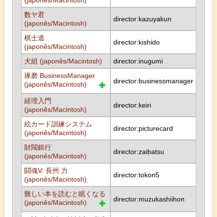
(japonês/Macintosh)
数ヤ君
director:kazuyakun
(japonês/Macintosh)
棋士道
director:kishido
(japonês/Macintosh)
犬組 (japonês/Macintosh)
director:inugumi
琢磨 BusinessManager
director:businessmanager
(japonês/Macintosh)
経理入門
director:keiri
(japonês/Macintosh)
絵カード訓練システム
director:picturecard
(japonês/Macintosh)
財閥銀行
director:zaibatsu
(japonês/Macintosh)
闘魂V: 長州 力
director:tokon5
(japonês/Macintosh)
難しい本を読むと眠くなる
director:muzukashiihon
(japonês/Macintosh)