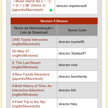
～Music Island Vol.1～ "ピ
ーターと狼" (Demo 1)
director:mipeterwolf
(japonês/Macintosh)
Version 4 Demos
Nome da Demonstração /
Nome Curto
Link de Download
1995 Toyota Interactive
director:toyota95
(inglês/Macintosh)
3D Atlas 97
director:3datlas97
(inglês/Windows)
9: The Last Resort
director:nine
(inglês/Windows)
A Bear Family Adventure
director:bearfamily
(japonês/Macintosh)
A Brief History of Time: An
Interactive Adventure
director:bht
(inglês/Windows)
A Field Trip to the Sky
director:fsky
(inglês/Macintosh)