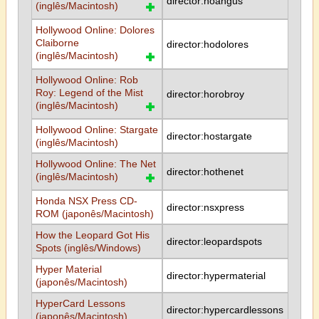
director:hoangus
(inglês/Macintosh)
Hollywood Online: Dolores
Claiborne
director:hodolores
(inglês/Macintosh)
Hollywood Online: Rob
Roy: Legend of the Mist
director:horobroy
(inglês/Macintosh)
Hollywood Online: Stargate
director:hostargate
(inglês/Macintosh)
Hollywood Online: The Net
director:hothenet
(inglês/Macintosh)
Honda NSX Press CD-
director:nsxpress
ROM (japonês/Macintosh)
How the Leopard Got His
director:leopardspots
Spots (inglês/Windows)
Hyper Material
director:hypermaterial
(japonês/Macintosh)
HyperCard Lessons
director:hypercardlessons
(japonês/Macintosh)