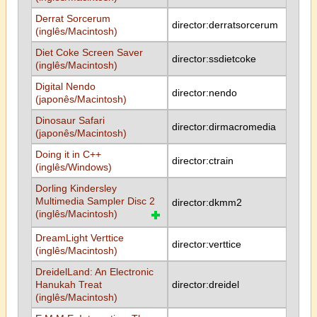
Derrat Sorcerum
director:derratsorcerum
(inglês/Macintosh)
Diet Coke Screen Saver
director:ssdietcoke
(inglês/Macintosh)
Digital Nendo
director:nendo
(japonês/Macintosh)
Dinosaur Safari
director:dirmacromedia
(japonês/Macintosh)
Doing it in C++
director:ctrain
(inglês/Windows)
Dorling Kindersley
Multimedia Sampler Disc 2
director:dkmm2
(inglês/Macintosh)
DreamLight Verttice
director:verttice
(inglês/Macintosh)
DreidelLand: An Electronic
Hanukah Treat
director:dreidel
(inglês/Macintosh)