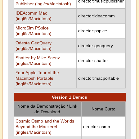
director:musicpublisher
Publisher (inglês/Macintosh)
IDEAcomm Mac
director:ideacomm
(inglês/Macintosh)
MicroSim PSpice
director:pspice
(inglês/Macintosh)
Odesta GeoQuery
director:geoquery
(inglês/Macintosh)
Shatter by Mike Saenz
director:shatter
(inglês/Macintosh)
Your Apple Tour of the
Macintosh Portable
director:macportable
(inglês/Macintosh)
Version 1 Demos
Nome da Demonstração / Link
Nome Curto
de Download
Cosmic Osmo and the Worlds
Beyond the Mackerel
director:osmo
(inglês/Macintosh)