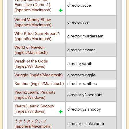
Executive (Demo 1)
director:vcbe
(japonês/Macintosh)
Virtual Variety Show
director:vvs
(japonês/Macintosh)
Who Killed Sam Rupert?
director:murdersam
(japonês/Macintosh)
World of Newton
director:newton
(inglês/Macintosh)
Wrath of the Gods
director:wrath
(inglês/Windows)
Wriggle (inglês/Macintosh)
director:wriggle
Xanthus (inglês/Macintosh)
director:xanthus
Yearn2Learn: Peanuts
director:y2lpeanuts
(inglês/Windows)
Yearn2Learn: Snoopy
director:y2lsnoopy
(inglês/Windows)
うきうきスタンプ
director:ukiukistamp
(japonês/Macintosh)