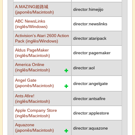
A.MAZING姫路城
director:himejijo
(japonês/Macintosh)
ABC NewsLinks
director:newslinks
(inglês/Windows)
Activision's Atari 2600 Action
director:ataripack
Pack (inglês/Windows)
Aldus PageMaker
director:pagemaker
(inglês/Macintosh)
America Online
director:aol
(inglês/Macintosh)
Angel Gate
director:angelgate
(japonês/Macintosh)
Ants Afire!
director:antsafire
(inglês/Macintosh)
Apple Company Store
director:applestore
(inglês/Macintosh)
Aquazone
director:aquazone
(japonês/Macintosh)