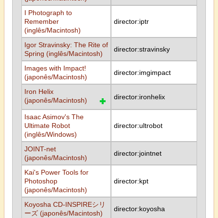
I Photograph to
Remember
director:iptr
(inglês/Macintosh)
Igor Stravinsky: The Rite of
director:stravinsky
Spring (inglês/Macintosh)
Images with Impact!
director:imgimpact
(japonês/Macintosh)
Iron Helix
director:ironhelix
(japonês/Macintosh)
Isaac Asimov's The
Ultimate Robot
director:ultrobot
(inglês/Windows)
JOINT-net
director:jointnet
(japonês/Macintosh)
Kai's Power Tools for
Photoshop
director:kpt
(japonês/Macintosh)
Koyosha CD-INSPIREシリ
director:koyosha
ーズ (japonês/Macintosh)