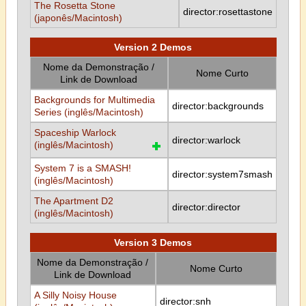
The Rosetta Stone
director:rosettastone
(japonês/Macintosh)
Version 2 Demos
Nome da Demonstração /
Nome Curto
Link de Download
Backgrounds for Multimedia
director:backgrounds
Series (inglês/Macintosh)
Spaceship Warlock
director:warlock
(inglês/Macintosh)
System 7 is a SMASH!
director:system7smash
(inglês/Macintosh)
The Apartment D2
director:director
(inglês/Macintosh)
Version 3 Demos
Nome da Demonstração /
Nome Curto
Link de Download
A Silly Noisy House
director:snh