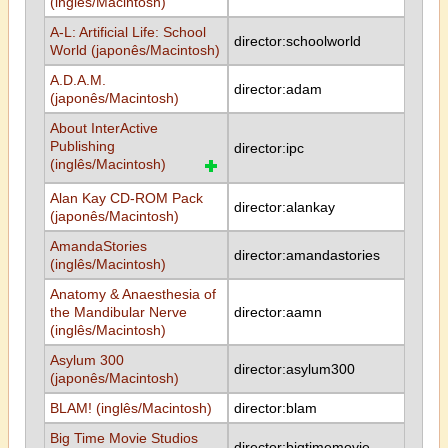
(inglês/Macintosh)
A-L: Artificial Life: School
director:schoolworld
World (japonês/Macintosh)
A.D.A.M.
director:adam
(japonês/Macintosh)
About InterActive
Publishing
director:ipc
(inglês/Macintosh)
Alan Kay CD-ROM Pack
director:alankay
(japonês/Macintosh)
AmandaStories
director:amandastories
(inglês/Macintosh)
Anatomy & Anaesthesia of
the Mandibular Nerve
director:aamn
(inglês/Macintosh)
Asylum 300
director:asylum300
(japonês/Macintosh)
BLAM! (inglês/Macintosh)
director:blam
Big Time Movie Studios
director:bigtimemovie