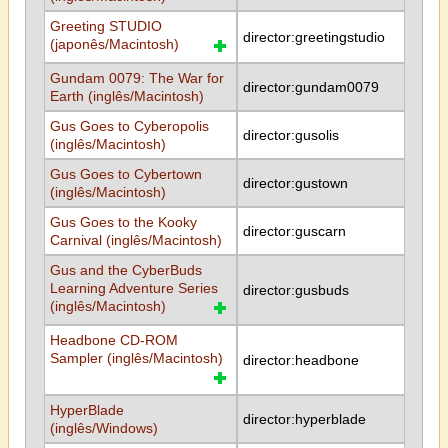
Greeting STUDIO
director:greetingstudio
(japonês/Macintosh)
Gundam 0079: The War for
director:gundam0079
Earth (inglês/Macintosh)
Gus Goes to Cyberopolis
director:gusolis
(inglês/Macintosh)
Gus Goes to Cybertown
director:gustown
(inglês/Macintosh)
Gus Goes to the Kooky
director:guscarn
Carnival (inglês/Macintosh)
Gus and the CyberBuds
Learning Adventure Series
director:gusbuds
(inglês/Macintosh)
Headbone CD-ROM
Sampler (inglês/Macintosh)
director:headbone
HyperBlade
director:hyperblade
(inglês/Windows)