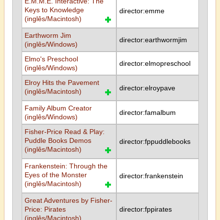
E.M.M.E. Interactive: The
Keys to Knowledge
director:emme
(inglês/Macintosh)
Earthworm Jim
director:earthwormjim
(inglês/Windows)
Elmo's Preschool
director:elmopreschool
(inglês/Windows)
Elroy Hits the Pavement
director:elroypave
(inglês/Macintosh)
Family Album Creator
director:famalbum
(inglês/Windows)
Fisher-Price Read & Play:
Puddle Books Demos
director:fppuddlebooks
(inglês/Macintosh)
Frankenstein: Through the
Eyes of the Monster
director:frankenstein
(inglês/Macintosh)
Great Adventures by Fisher-
Price: Pirates
director:fppirates
(inglês/Macintosh)