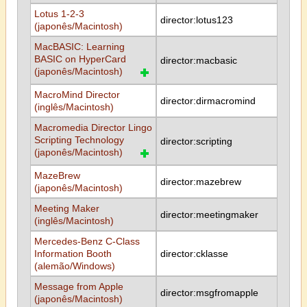
Lotus 1-2-3
director:lotus123
(japonês/Macintosh)
MacBASIC: Learning
BASIC on HyperCard
director:macbasic
(japonês/Macintosh)
MacroMind Director
director:dirmacromind
(inglês/Macintosh)
Macromedia Director Lingo
Scripting Technology
director:scripting
(japonês/Macintosh)
MazeBrew
director:mazebrew
(japonês/Macintosh)
Meeting Maker
director:meetingmaker
(inglês/Macintosh)
Mercedes-Benz C-Class
Information Booth
director:cklasse
(alemão/Windows)
Message from Apple
director:msgfromapple
(japonês/Macintosh)