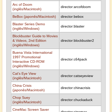
Arc of Doom
director:arcofdoom
(inglês/Macintosh)
BeBox (japonês/Macintosh)
director:bebox
Blaster Series Demo
director:blaster
(inglês/Windows)
Blockbuster Guide to Movies
& Videos, 2nd Edition
director:blockbuster2
(inglês/Windows)
Buena Vista International
1997 Promotional
director:c64pack
Interactive CD-ROM
(inglês/Windows)
Cat's Eye View
director:catseyeview
(inglês/Macintosh)
China Crisis
director:chinacrisis
(japonês/Macintosh)
Chop Suey
director:chuckaduck
(inglês/Macintosh)
CineMac Screen Saver
director:cinemac