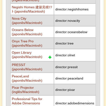
(inglês/Macintosh)
Negishi Homes 建築見積ｿﾌ
director:negishihomes
ﾄ (japonês/Macintosh)
Nova City
director:novacity
(japonês/Macintosh)
Oceans Below
director:oceansbelow
(japonês/Macintosh)
Onyx Tree Pro
director:tree
(japonês/Macintosh)
Open Library
director:olnet
(japonês/Macintosh)
PRESSiT
director:pressit
(japonês/Macintosh)
PeaceLand
director:peaceland
(japonês/Macintosh)
Pixar Projector
director:pixar
(inglês/Macintosh)
Professional Tips for
Adobe Dimensions
director:adobedimensions