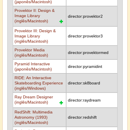
(japonês/Macintosh)
Provektor II: Design &
Image Library
director:provektor2
(inglês/Macintosh)
Provektor III: Design &
Image Library
director:provektor3
(inglês/Macintosh)
Provektor Media
director:provektormed
(inglês/Macintosh)
Pyramid Interactive
director:pyramidint
(japonês/Macintosh)
RIDE: An Interactive
Skateboarding Experience
director:sk8board
(inglês/Windows)
Ray Dream Designer
director:raydream
(inglês/Macintosh)
RedShift: Multimedia
Astronomy (1993)
director:redshift
(inglês/Macintosh)