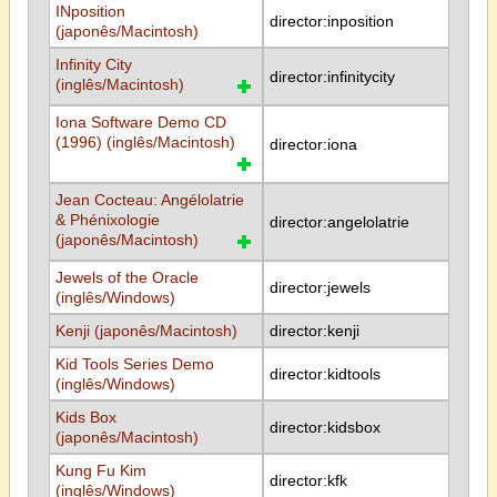
INposition
director:inposition
(japonês/Macintosh)
Infinity City
director:infinitycity
(inglês/Macintosh)
Iona Software Demo CD
(1996) (inglês/Macintosh)
director:iona
Jean Cocteau: Angélolatrie
& Phénixologie
director:angelolatrie
(japonês/Macintosh)
Jewels of the Oracle
director:jewels
(inglês/Windows)
Kenji (japonês/Macintosh)
director:kenji
Kid Tools Series Demo
director:kidtools
(inglês/Windows)
Kids Box
director:kidsbox
(japonês/Macintosh)
Kung Fu Kim
director:kfk
(inglês/Windows)