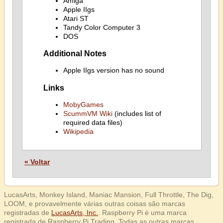
Amiga
Apple IIgs
Atari ST
Tandy Color Computer 3
DOS
Additional Notes
Apple IIgs version has no sound
Links
MobyGames
ScummVM Wiki
(includes list of
required data files)
Wikipedia
« Voltar
LucasArts, Monkey Island, Maniac Mansion, Full Throttle, The Dig,
LOOM, e provavelmente várias outras coisas são marcas
registradas de
LucasArts, Inc.
. Raspberry Pi é uma marca
registrada de Raspberry Pi Trading. Todas as outras marcas