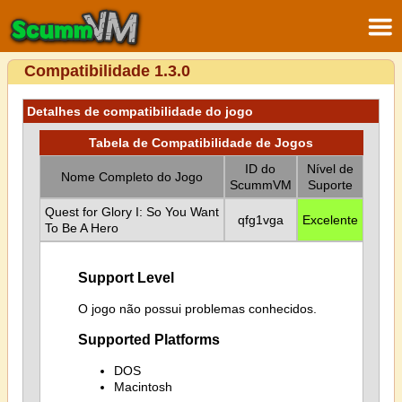
Compatibilidade 1.3.0
Detalhes de compatibilidade do jogo
Tabela de Compatibilidade de Jogos
ID do
Nível de
Nome Completo do Jogo
ScummVM
Suporte
Quest for Glory I: So You Want
qfg1vga
Excelente
To Be A Hero
Support Level
O jogo não possui problemas conhecidos.
Supported Platforms
DOS
Macintosh