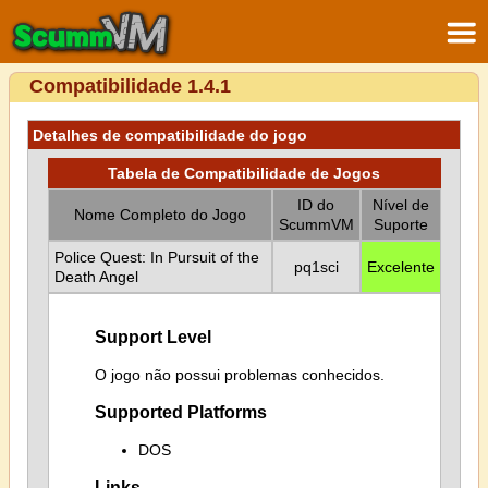
Compatibilidade 1.4.1
Detalhes de compatibilidade do jogo
Tabela de Compatibilidade de Jogos
ID do
Nível de
Nome Completo do Jogo
ScummVM
Suporte
Police Quest: In Pursuit of the
pq1sci
Excelente
Death Angel
Support Level
O jogo não possui problemas conhecidos.
Supported Platforms
DOS
Links