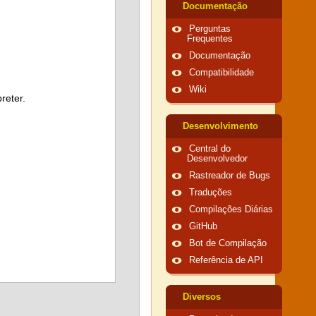
Documentação
Perguntas
Frequentes
Documentação
Compatibilidade
Wiki
reter.
Desenvolvimento
Central do
Desenvolvedor
Rastreador de Bugs
Traduções
Compilações Diárias
GitHub
Bot de Compilação
Referência de API
Diversos