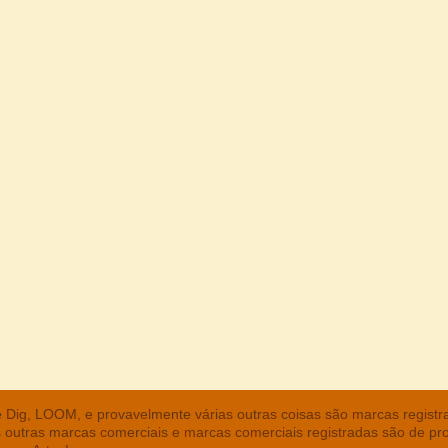
he Dig, LOOM, e provavelmente várias outras coisas são marcas regist
s outras marcas comerciais e marcas comerciais registradas são de pr