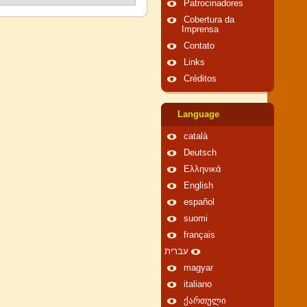
Patrocinadores
Cobertura da
Imprensa
Contato
Links
Créditos
Language
català
Deutsch
Ελληνικά
English
español
suomi
français
עברית
magyar
italiano
ქართული