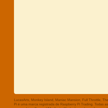
LucasArts, Monkey Island, Maniac Mansion, Full Throttle, T
Pi é uma marca registrada de Raspberry Pi Trading. Todas a