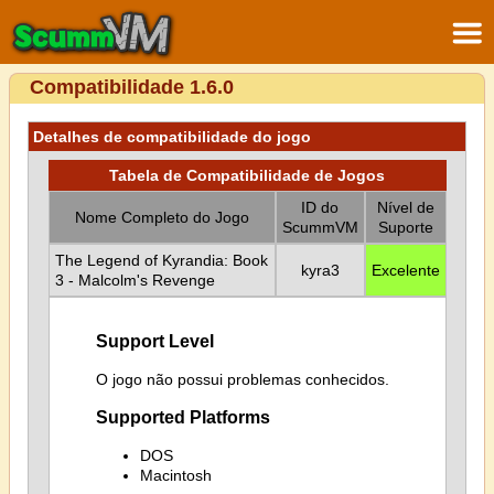
Compatibilidade 1.6.0
Detalhes de compatibilidade do jogo
Tabela de Compatibilidade de Jogos
ID do
Nível de
Nome Completo do Jogo
ScummVM
Suporte
The Legend of Kyrandia: Book
kyra3
Excelente
3 - Malcolm's Revenge
Support Level
O jogo não possui problemas conhecidos.
Supported Platforms
DOS
Macintosh