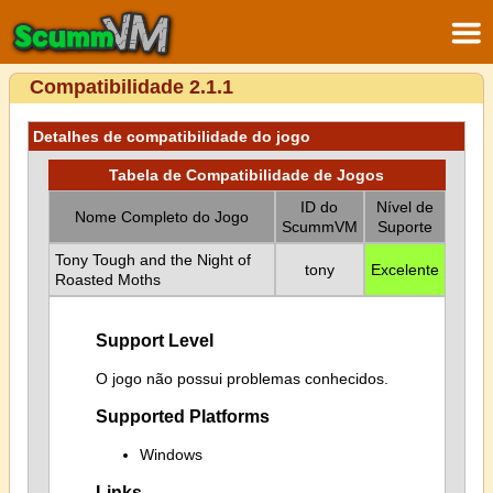
Compatibilidade 2.1.1
Detalhes de compatibilidade do jogo
Tabela de Compatibilidade de Jogos
ID do
Nível de
Nome Completo do Jogo
ScummVM
Suporte
Tony Tough and the Night of
tony
Excelente
Roasted Moths
Support Level
O jogo não possui problemas conhecidos.
Supported Platforms
Windows
Links