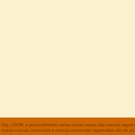
he Dig, LOOM, e provavelmente várias outras coisas são marcas regist
s outras marcas comerciais e marcas comerciais registradas são de pr