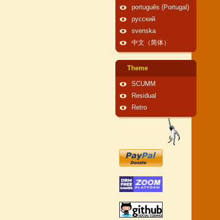
português (Portugal)
русский
svenska
中文（简体）
Theme
SCUMM
Residual
Retro