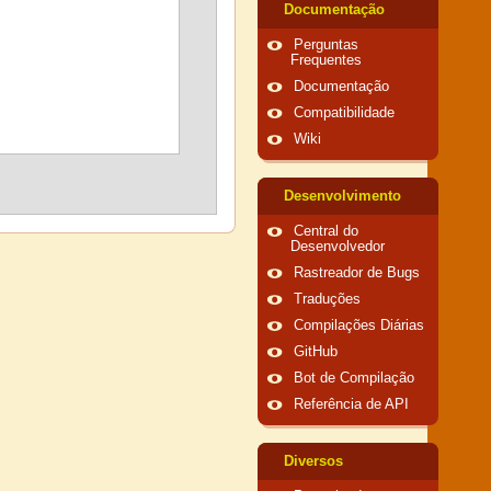
Documentação
Perguntas
Frequentes
Documentação
Compatibilidade
Wiki
Desenvolvimento
Central do
Desenvolvedor
Rastreador de Bugs
Traduções
Compilações Diárias
GitHub
Bot de Compilação
Referência de API
Diversos