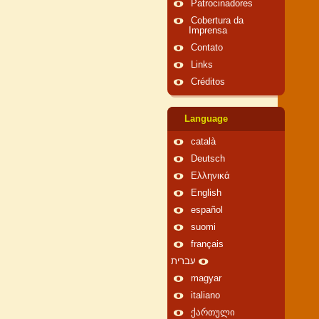
Patrocinadores
Cobertura da
Imprensa
Contato
Links
Créditos
Language
català
Deutsch
Ελληνικά
English
español
suomi
français
עברית
magyar
italiano
ქართული