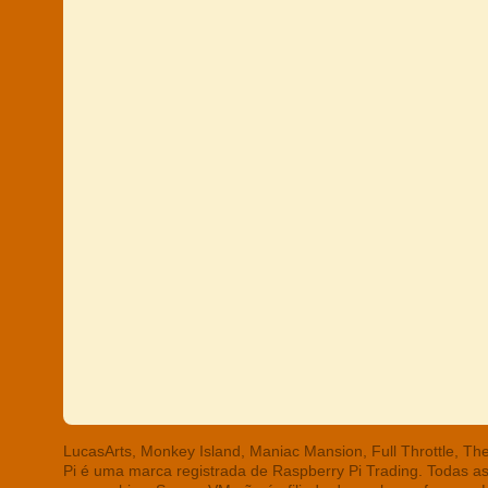
LucasArts, Monkey Island, Maniac Mansion, Full Throttle, T
Pi é uma marca registrada de Raspberry Pi Trading. Todas a