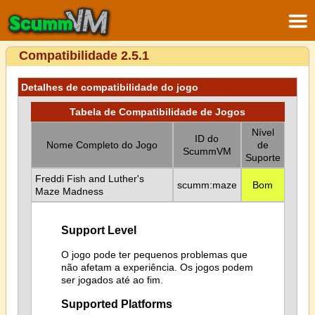
Compatibilidade 2.5.1
Detalhes de compatibilidade do jogo
Tabela de Compatibilidade de Jogos
Nível
ID do
Nome Completo do Jogo
de
ScummVM
Suporte
Freddi Fish and Luther's
scumm:maze
Bom
Maze Madness
Support Level
O jogo pode ter pequenos problemas que
não afetam a experiência. Os jogos podem
ser jogados até ao fim.
Supported Platforms