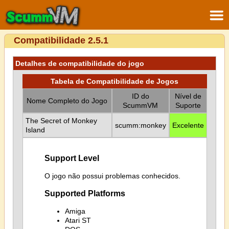
Compatibilidade 2.5.1
Detalhes de compatibilidade do jogo
Tabela de Compatibilidade de Jogos
ID do
Nível de
Nome Completo do Jogo
ScummVM
Suporte
The Secret of Monkey
scumm:monkey
Excelente
Island
Support Level
O jogo não possui problemas conhecidos.
Supported Platforms
Amiga
Atari ST