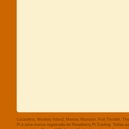
LucasArts, Monkey Island, Maniac Mansion, Full Throttle, T
Pi é uma marca registrada de Raspberry Pi Trading. Todas a