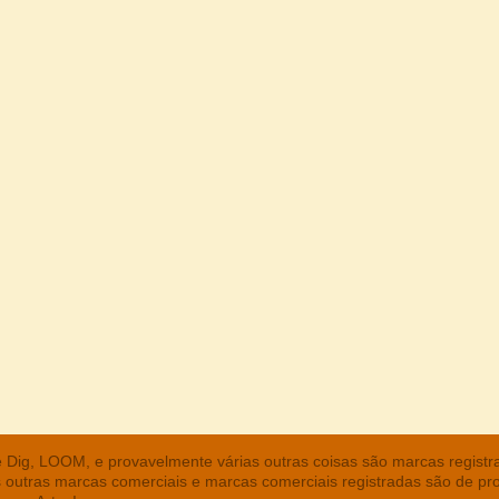
he Dig, LOOM, e provavelmente várias outras coisas são marcas regist
s outras marcas comerciais e marcas comerciais registradas são de pr