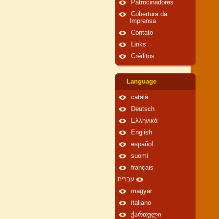
Patrocinadores
Cobertura da
Imprensa
Contato
Links
Créditos
Language
català
Deutsch
Ελληνικά
English
español
suomi
français
עברית
magyar
italiano
ქართული