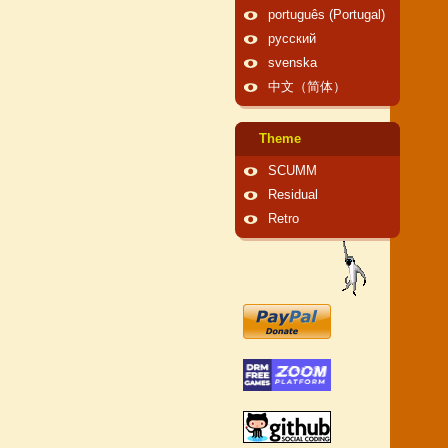
português (Portugal)
русский
svenska
中文（简体）
Theme
SCUMM
Residual
Retro