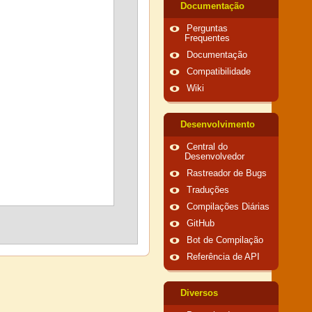
Documentação
Perguntas
Frequentes
Documentação
Compatibilidade
Wiki
Desenvolvimento
Central do
Desenvolvedor
Rastreador de Bugs
Traduções
Compilações Diárias
GitHub
Bot de Compilação
Referência de API
Diversos