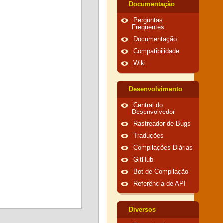
Documentação
Perguntas
Frequentes
Documentação
Compatibilidade
Wiki
Desenvolvimento
Central do
Desenvolvedor
Rastreador de Bugs
Traduções
Compilações Diárias
GitHub
Bot de Compilação
Referência de API
Diversos