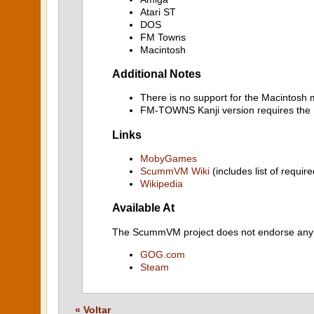
Atari ST
DOS
FM Towns
Macintosh
Additional Notes
There is no support for the Macintosh 
FM-TOWNS Kanji version requires t
Links
MobyGames
ScummVM Wiki
(includes list of require
Wikipedia
Available At
The ScummVM project does not endorse any ind
GOG.com
Steam
« Voltar