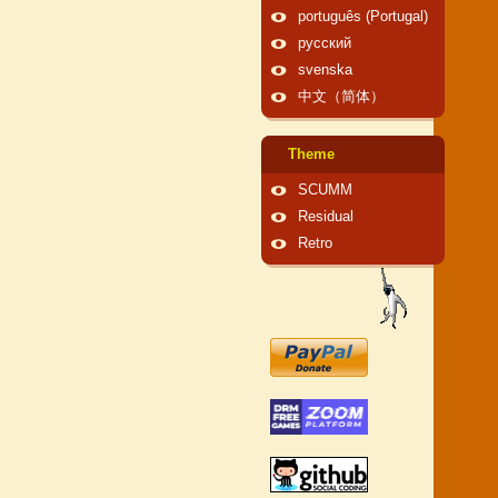
português (Portugal)
русский
svenska
中文（简体）
Theme
SCUMM
Residual
Retro