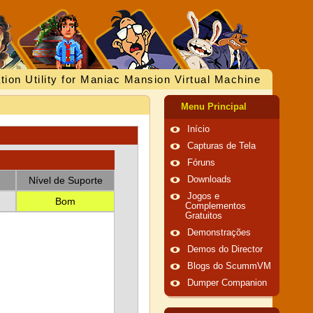
tion Utility for Maniac Mansion Virtual Machine
Menu Principal
Início
Capturas de Tela
Fóruns
Nível de Suporte
Downloads
Jogos e
Bom
Complementos
Gratuitos
Demonstrações
Demos do Director
Blogs do ScummVM
Dumper Companion