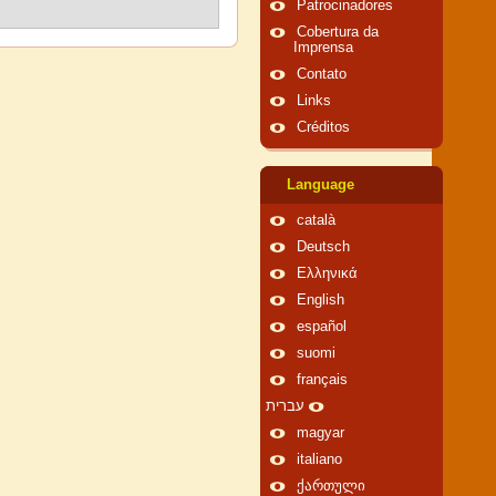
Patrocinadores
Cobertura da
Imprensa
Contato
Links
Créditos
Language
català
Deutsch
Ελληνικά
English
español
suomi
français
עברית
magyar
italiano
ქართული