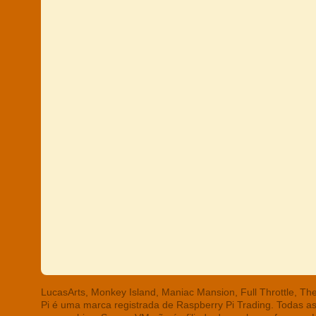
LucasArts, Monkey Island, Maniac Mansion, Full Throttle, T
Pi é uma marca registrada de Raspberry Pi Trading. Todas a