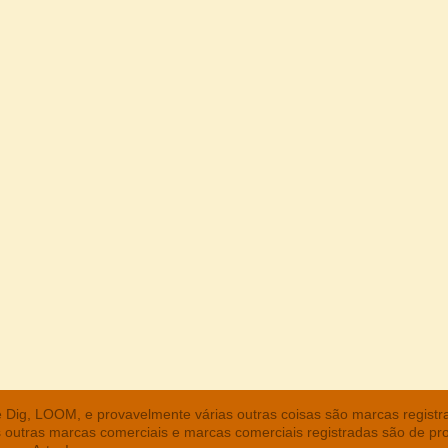
he Dig, LOOM, e provavelmente várias outras coisas são marcas regist
s outras marcas comerciais e marcas comerciais registradas são de pr