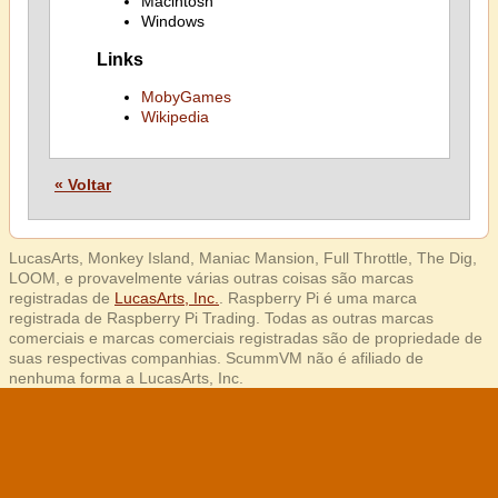
Macintosh
Windows
Links
MobyGames
Wikipedia
« Voltar
LucasArts, Monkey Island, Maniac Mansion, Full Throttle, The Dig,
LOOM, e provavelmente várias outras coisas são marcas
registradas de
LucasArts, Inc.
. Raspberry Pi é uma marca
registrada de Raspberry Pi Trading. Todas as outras marcas
comerciais e marcas comerciais registradas são de propriedade de
suas respectivas companhias. ScummVM não é afiliado de
nenhuma forma a LucasArts, Inc.